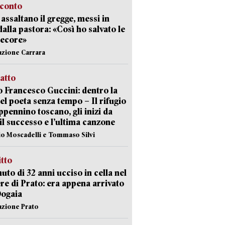
cconto
i assaltano il gregge, messi in
dalla pastora: «Così ho salvato le
pecore»
azione Carrara
ratto
 Francesco Guccini: dentro la
del poeta senza tempo – Il rifugio
appennino toscano, gli inizi da
 il successo e l’ultima canzone
io Moscadelli e Tommaso Silvi
itto
uto di 32 anni ucciso in cella nel
re di Prato: era appena arrivato
Dogaia
azione Prato