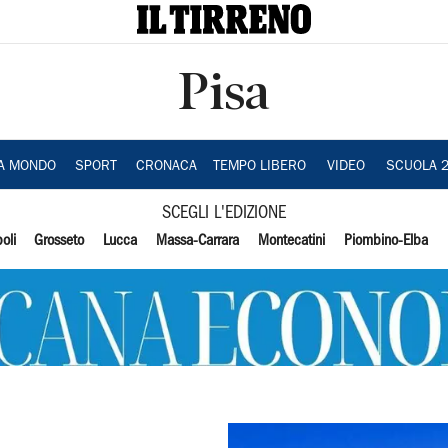
Pisa
IA MONDO
SPORT
CRONACA
TEMPO LIBERO
VIDEO
SCUOLA 
SCEGLI L'EDIZIONE
oli
Grosseto
Lucca
Massa-Carrara
Montecatini
Piombino-Elba