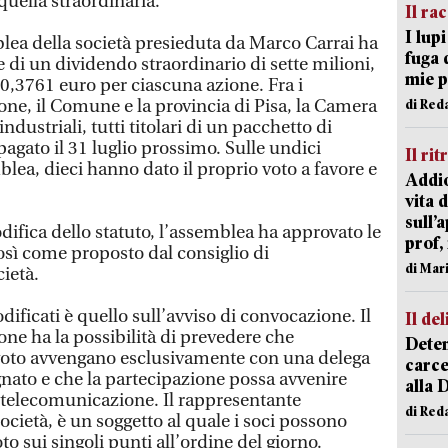
quella straordinaria.
Il ra
I lup
blea della società presieduta da Marco Carrai ha
fuga 
e di un dividendo straordinario di sette milioni,
mie 
 0,3761 euro per ciascuna azione. Fra i
ione, il Comune e la provincia di Pisa, la Camera
di Red
dustriali, tutti titolari di un pacchetto di
pagato il 31 luglio prossimo. Sulle undici
Il rit
lea, dieci hanno dato il proprio voto a favore e
Addio
vita 
sull’
ifica dello statuto, l’assemblea ha approvato le
prof,
così come proposto dal consiglio di
di Mar
ietà.
odificati è quello sull’avviso di convocazione. Il
Il del
ne ha la possibilità di prevedere che
Deten
di voto avvengano esclusivamente con una delega
carce
nato e che la partecipazione possa avvenire
alla 
telecomunicazione. Il rappresentante
di Red
società, è un soggetto al quale i soci possono
to sui singoli punti all’ordine del giorno.