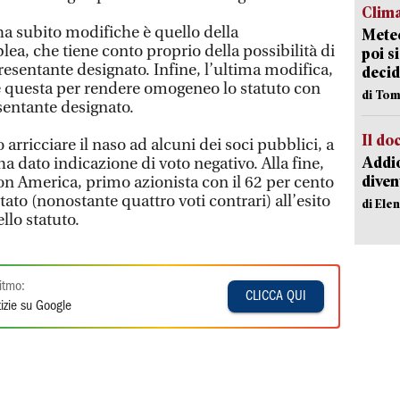
Clima
ha subito modifiche è quello della
Meteo
ea, che tiene conto proprio della possibilità di
poi s
esentante designato. Infine, l’ultima modifica,
decid
che questa per rendere omogeneo lo statuto con
di Tom
sentante designato.
Il d
arricciare il naso ad alcuni dei soci pubblici, a
Addio
ha dato indicazione di voto negativo. Alla fine,
diven
on America, primo azionista con il 62 per cento
tato (nonostante quattro voti contrari) all’esito
di Ele
llo statuto.
itmo:
CLICCA QUI
izie su Google