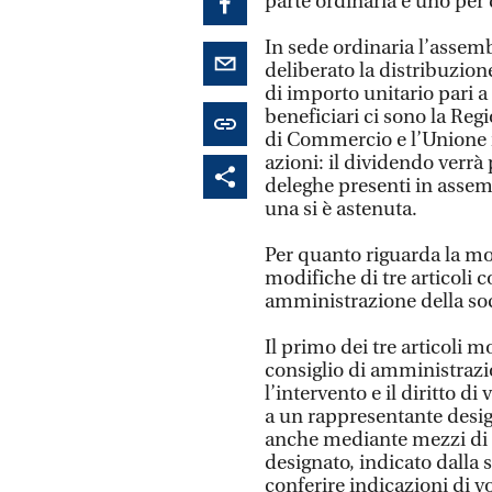
parte ordinaria e uno per 
In sede ordinaria l’assem
deliberato la distribuzion
di importo unitario pari a
beneficiari ci sono la Reg
di Commercio e l’Unione in
azioni: il dividendo verrà 
deleghe presenti in assemb
una si è astenuta.
Per quanto riguarda la mod
modifiche di tre articoli 
amministrazione della soc
Il primo dei tre articoli m
consiglio di amministrazio
l’intervento e il diritto 
a un rappresentante desig
anche mediante mezzi di 
designato, indicato dalla 
conferire indicazioni di vo