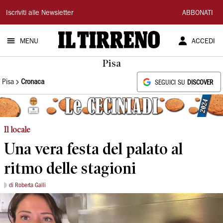
Il
Iscriviti alle Newsletter
ABBONATI
Tirreno
MENU
ACCEDI
Pisa
Pisa
Cronaca
SEGUICI SU
DISCOVER
Il locale
Una vera festa del palato al
ritmo delle stagioni
di Roberta Galli