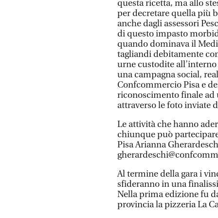
questa ricetta, ma allo s
per decretare quella più b
anche dagli assessori Pesc
di questo impasto morbido 
quando dominava il Medite
tagliandi debitamente com
urne custodite all’interno 
una campagna social, real
Confcommercio Pisa e del 
riconoscimento finale ad 
attraverso le foto inviate 
Le attività che hanno ader
chiunque può partecipare
Pisa Arianna Gherardeschi
gherardeschi@confcommer
Al termine della gara i vinc
sfideranno in una finaliss
Nella prima edizione fu da 
provincia la pizzeria La C