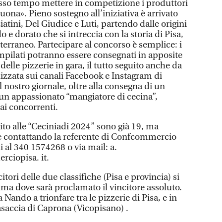
tesso tempo mettere in competizione i produttori
uona». Pieno sostegno all’iniziativa è arrivato
iatini, Del Giudice e Luti, partendo dalle origini
e dorato che si intreccia con la storia di Pisa,
rraneo. Partecipare al concorso è semplice: i
pilati potranno essere consegnati in apposite
delle pizzerie in gara, il tutto seguito anche da
izzata sui canali Facebook e Instagram di
nostro giornale, oltre alla consegna di un
un appassionato “mangiatore di cecina”,
dai concorrenti.
ito alle “Ceciniadi 2024” sono già 19, ma
 contattando la referente di Confcommercio
 al 340 1574268 o via mail: a.
ciopisa. it.
itori delle due classifiche (Pisa e provincia) si
ima dove sarà proclamato il vincitore assoluto.
Nando a trionfare tra le pizzerie di Pisa, e in
asaccia di Caprona (Vicopisano) .