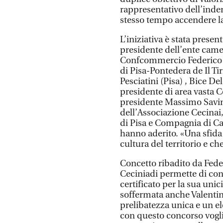
rappresentativo dell’indent
stesso tempo accendere la 
L’iniziativa è stata prese
presidente dell’ente camer
Confcommercio Federico Pi
di Pisa-Pontedera de Il Ti
Pesciatini (Pisa) , Bice Del
presidente di area vasta 
presidente Massimo Savin
dell’Associazione Cecinai,
di Pisa e Compagnia di Cal
hanno aderito. «Una sfida 
cultura del territorio e c
Concetto ribadito da Fede
Ceciniadi permette di con
certificato per la sua unic
soffermata anche Valenti
prelibatezza unica e un el
con questo concorso vogl