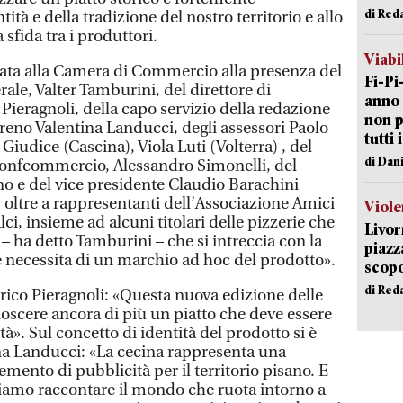
di Red
ità e della tradizione del nostro territorio e allo
sfida tra i produttori.
Viabi
ntata alla Camera di Commercio alla presenza del
Fi-Pi
ale, Valter Tamburini, del direttore di
anno 
eragnoli, della capo servizio della redazione
non p
rreno Valentina Landucci, degli assessori Paolo
tutti 
 Giudice (Cascina), Viola Luti (Volterra) , del
di Dan
Confcommercio, Alessandro Simonelli, del
o e del vice presidente Claudio Barachini
 oltre a rappresentanti dell’Associazione Amici
Viole
ci, insieme ad alcuni titolari delle pizzerie che
Livor
– ha detto Tamburini – che si intreccia con la
piazz
he necessita di un marchio ad hoc del prodotto».
scopo
di Red
rico Pieragnoli: «Questa nuova edizione delle
oscere ancora di più un piatto che deve essere
ità». Sul concetto di identità del prodotto si è
na Landucci: «La cecina rappresenta una
emento di pubblicità per il territorio pisano. E
iamo raccontare il mondo che ruota intorno a