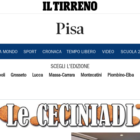
Pisa
IA MONDO
SPORT
CRONACA
TEMPO LIBERO
VIDEO
SCUOLA 
SCEGLI L'EDIZIONE
oli
Grosseto
Lucca
Massa-Carrara
Montecatini
Piombino-Elba