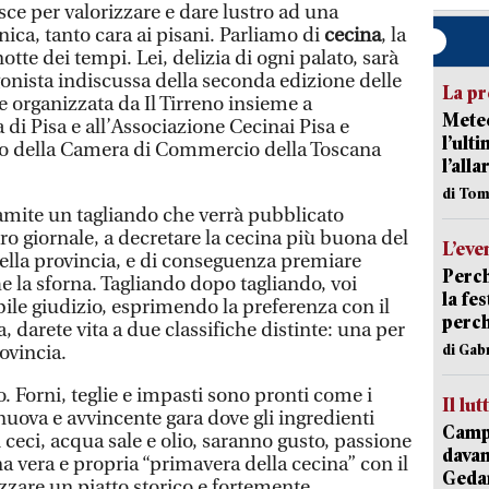
sce per valorizzare e dare lustro ad una
ica, tanto cara ai pisani. Parliamo di
cecina
, la
notte dei tempi. Lei, delizia di ogni palato, sarà
gonista indiscussa della seconda edizione delle
La pr
e organizzata da Il Tirreno insieme a
Meteo
i Pisa e all’Associazione Cecinai Pisa e
l’ult
nio della Camera di Commercio della Toscana
l’alla
di Tom
tramite un tagliando che verrà pubblicato
o giornale, a decretare la cecina più buona del
L’eve
ella provincia, e di conseguenza premiare
Perch
che la sforna. Tagliando dopo tagliando, voi
la fe
abile giudizio, esprimendo la preferenza con il
perch
a, darete vita a due classifiche distinte: una per
di Gab
rovincia.
. Forni, teglie e impasti sono pronti come i
Il lut
 nuova e avvincente gara dove gli ingredienti
Campi
di ceci, acqua sale e olio, saranno gusto, passione
davan
na vera e propria “primavera della cecina” con il
Geda
izzare un piatto storico e fortemente