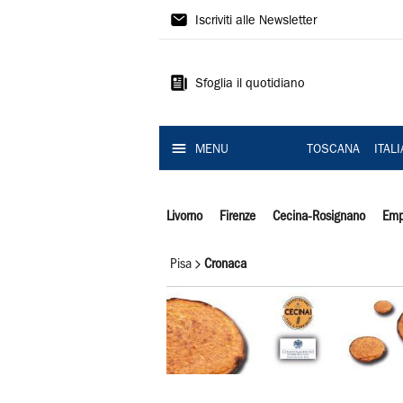
Il
Iscriviti alle Newsletter
Tirreno
Sfoglia il quotidiano
MENU
TOSCANA
ITAL
Livorno
Firenze
Cecina-Rosignano
Emp
Pisa
Cronaca