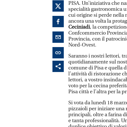
PISA. Un’iniziativa che na
specialità gastronomica un
cui origine si perde nella 
ancora una volta la prota
Ceciniadi
, la competizion
Confcommercio Provincia d
Provincia, con il patroci
Nord-Ovest.
Saranno i nostri lettori, 
quotidianamente sul nostr
comune di Pisa e quella d
l’attività di ristorazione 
lettori, a vostro insindac
voto per la cecina preferit
Pisa città e l’altra per la p
Si vota da lunedì 18 marzo
pizzaioli per iniziare una
principali, oltre a farina 
e tanta professionalità. U
duplice obiettivo di valor