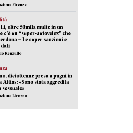
azione Firenze
lità
-Li, oltre 50mila multe in un
e c’è un “super-autovelox” che
erdona – Le super sanzioni e
i dati
ilo Renzullo
nza
no, diciottenne presa a pugni in
a Attias: «Sono stata aggredita
 sessuale»
azione Livorno