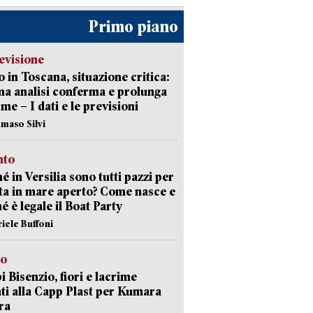
Primo piano
evisione
 in Toscana, situazione critica:
ima analisi conferma e prolunga
rme – I dati e le previsioni
maso Silvi
nto
é in Versilia sono tutti pazzi per
sta in mare aperto? Come nasce e
é è legale il Boat Party
riele Buffoni
to
 Bisenzio, fiori e lacrime
ti alla Capp Plast per Kumara
ra