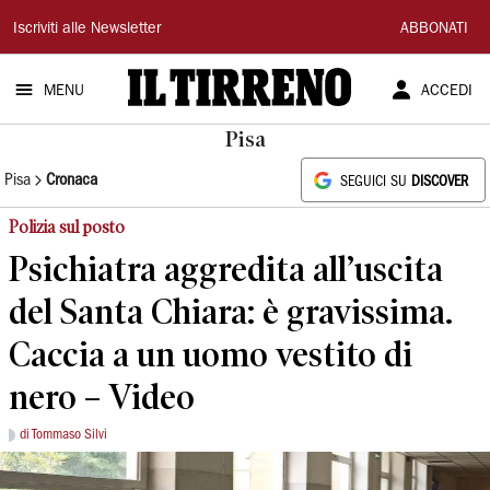
Il
Iscriviti alle Newsletter
ABBONATI
Tirreno
MENU
ACCEDI
Pisa
Pisa
Cronaca
SEGUICI SU
DISCOVER
Polizia sul posto
Psichiatra aggredita all’uscita
del Santa Chiara: è gravissima.
Caccia a un uomo vestito di
nero – Video
di Tommaso Silvi