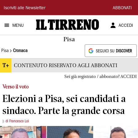
Il
Iscriviti alle Newsletter
ABBONATI
Tirreno
MENU
ACCEDI
Pisa
Pisa
Cronaca
SEGUICI SU
DISCOVER
T+
CONTENUTO RISERVATO AGLI ABBONATI
Sei già registrato / abbonato? ACCEDI
Verso il voto
Elezioni a Pisa, sei candidati a
sindaco. Parte la grande corsa
di Francesco Loi