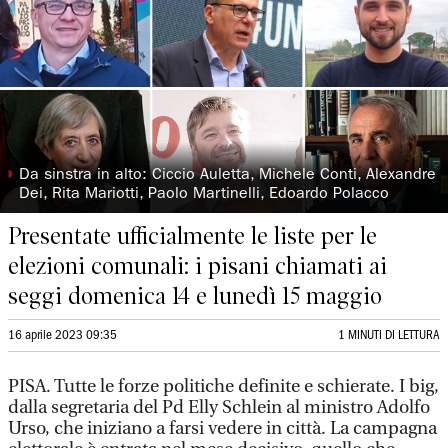
◗
Da sinstra in alto: Ciccio Auletta, Michele Conti, Alexandre
Dei, Rita Mariotti, Paolo Martinelli, Edoardo Polacco
Presentate ufficialmente le liste per le
elezioni comunali: i pisani chiamati ai
seggi domenica 14 e lunedì 15 maggio
16 aprile 2023 09:35
1 MINUTI DI LETTURA
PISA. Tutte le forze politiche definite e schierate. I big,
dalla segretaria del Pd Elly Schlein al ministro Adolfo
Urso, che iniziano a farsi vedere in città. La campagna