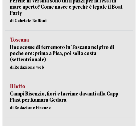
Perché in Versilia sono tutti pazzi per la festa in
mare aperto? Come nasce e perché è legale il Boat
Party
di Gabriele Buffoni
Toscana
Due scosse di terremoto in Toscana nel giro di
poche ore: prima a Pisa, poi sulla costa
(settentrionale)
di Redazione web
Il lutto
Campi Bisenzio, fiori e lacrime davanti alla Capp
Plast per Kumara Gedara
di Redazione Firenze