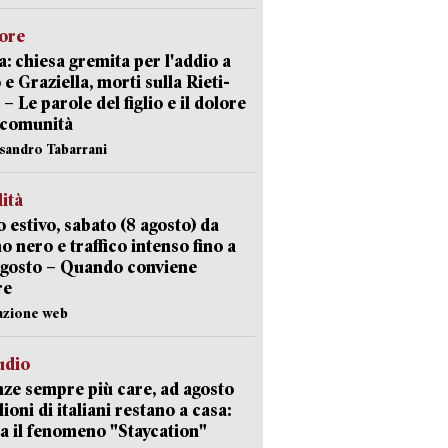
lore
: chiesa gremita per l'addio a
 e Graziella, morti sulla Rieti-
 – Le parole del figlio e il dolore
 comunità
ssandro Tabarrani
lità
 estivo, sabato (8 agosto) da
no nero e traffico intenso fino a
agosto – Quando conviene
re
azione web
udio
ze sempre più care, ad agosto
lioni di italiani restano a casa:
a il fenomeno "Staycation"