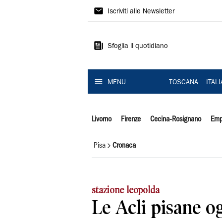
Il
Iscriviti alle Newsletter
Tirreno
Sfoglia il quotidiano
MENU
TOSCANA
ITAL
Livorno
Firenze
Cecina-Rosignano
Emp
Pisa
Cronaca
stazione leopolda
Le Acli pisane o