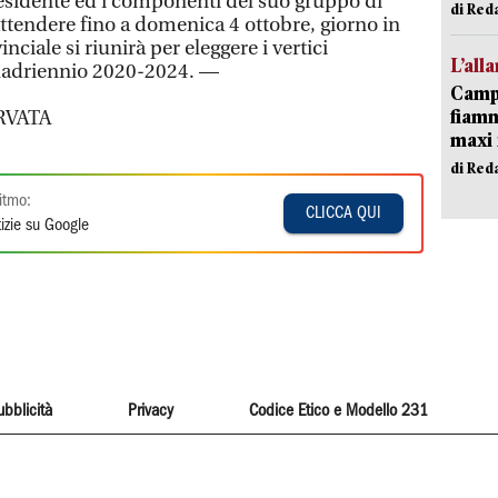
esidente ed i componenti del suo gruppo di
di Red
 attendere fino a domenica 4 ottobre, giorno in
nciale si riunirà per eleggere i vertici
L’all
quadriennio 2020-2024. —
Campi
fiamm
RVATA
maxi 
di Red
itmo:
CLICCA QUI
izie su Google
ubblicità
Privacy
Codice Etico e Modello 231