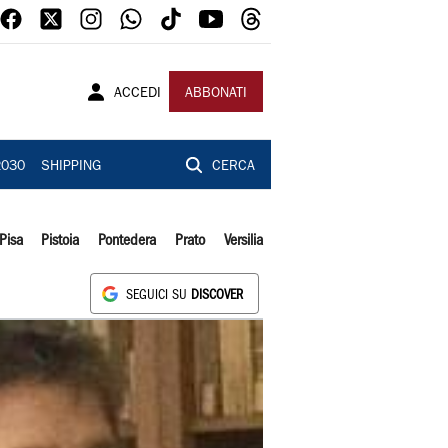
ACCEDI
ABBONATI
2030
SHIPPING
CERCA
Pisa
Pistoia
Pontedera
Prato
Versilia
SEGUICI SU
DISCOVER