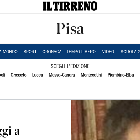
Pisa
IA MONDO
SPORT
CRONACA
TEMPO LIBERO
VIDEO
SCUOLA 
SCEGLI L'EDIZIONE
oli
Grosseto
Lucca
Massa-Carrara
Montecatini
Piombino-Elba
ggi a