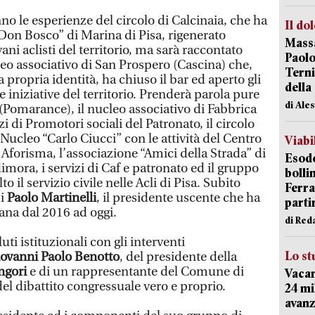
no le esperienze del circolo di Calcinaia, che ha
Il do
 “Don Bosco” di Marina di Pisa, rigenerato
Massa
ni aclisti del territorio, ma sarà raccontato
Paolo
leo associativo di San Prospero (Cascina) che,
Terni
 propria identità, ha chiuso il bar ed aperto gli
della
e iniziative del territorio. Prenderà parola pure
di Ale
 (Pomarance), il nucleo associativo di Fabbrica
zi di Promotori sociali del Patronato, il circolo
 Nucleo “Carlo Ciucci” con le attività del Centro
Viabi
 Aforisma, l’associazione “Amici della Strada” di
Esodo
imora, i servizi di Caf e patronato ed il gruppo
bolli
o il servizio civile nelle Acli di Pisa. Subito
Ferr
di
Paolo Martinelli
, il presidente uscente che ha
parti
ana dal 2016 ad oggi.
di Red
uti istituzionali con gli interventi
Lo st
ovanni Paolo Benotto
, del presidente della
ngori
e di un rappresentante del Comune di
Vacan
del dibattito congressuale vero e proprio.
24 mi
avanz