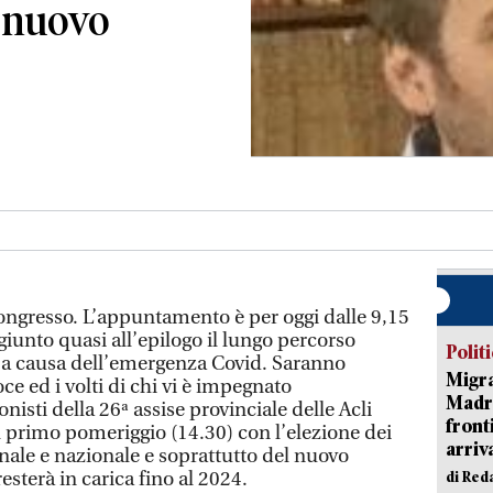
l nuovo
 congresso. L’appuntamento è per oggi dalle 9,15
giunto quasi all’epilogo il lungo percorso
Polit
 a causa dell’emergenza Covid. Saranno
Migra
voce ed i volti di chi vi è impegnato
Madri
isti della 26ª assise provinciale delle Acli
front
l primo pomeriggio (14.30) con l’elezione dei
arriva
onale e nazionale e soprattutto del nuovo
esterà in carica fino al 2024.
di Red