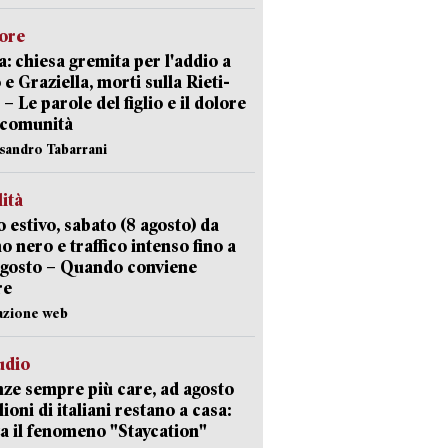
lore
: chiesa gremita per l'addio a
 e Graziella, morti sulla Rieti-
 – Le parole del figlio e il dolore
 comunità
ssandro Tabarrani
lità
 estivo, sabato (8 agosto) da
no nero e traffico intenso fino a
agosto – Quando conviene
re
azione web
udio
ze sempre più care, ad agosto
lioni di italiani restano a casa:
a il fenomeno "Staycation"