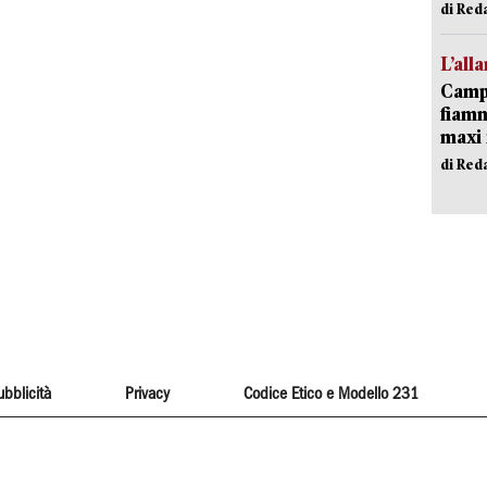
di Red
L’all
Campi
fiamm
maxi 
di Red
ubblicità
Privacy
Codice Etico e Modello 231