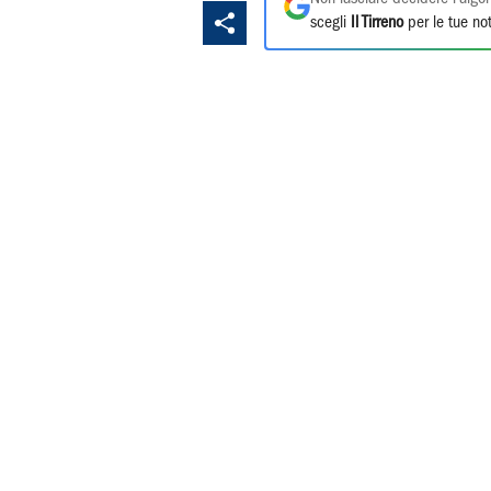
scegli
Il Tirreno
per le tue not