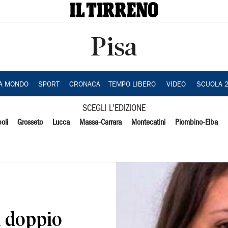
Pisa
IA MONDO
SPORT
CRONACA
TEMPO LIBERO
VIDEO
SCUOLA 
SCEGLI L'EDIZIONE
oli
Grosseto
Lucca
Massa-Carrara
Montecatini
Piombino-Elba
 doppio