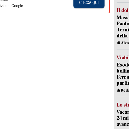
CLICCA QUI
izie su Google
Il do
Massa
Paolo
Terni
della
di Ale
Viabi
Esodo
bolli
Ferr
parti
di Red
Lo st
Vacan
24 mi
avanz