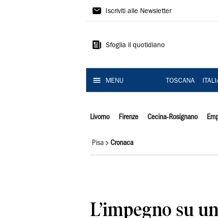
Il
Iscriviti alle Newsletter
Tirreno
Sfoglia il quotidiano
MENU
TOSCANA
ITAL
Livorno
Firenze
Cecina-Rosignano
Emp
Pisa
Cronaca
L’impegno su un