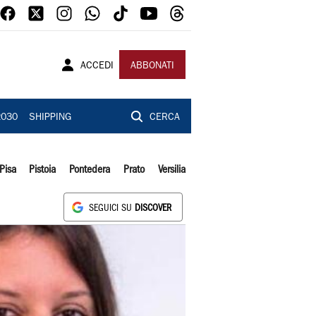
ACCEDI
ABBONATI
2030
SHIPPING
CERCA
Pisa
Pistoia
Pontedera
Prato
Versilia
SEGUICI SU
DISCOVER