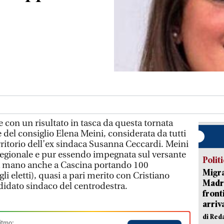
e con un risultato in tasca da questa tornata
e del consiglio Elena Meini, considerata da tutti
erritorio dell’ex sindaca Susanna Ceccardi. Meini
o regionale e pur essendo impegnata sul versante
Polit
a mano anche a Cascina portando 100
Migra
li eletti), quasi a pari merito con Cristiano
Madri
didato sindaco del centrodestra.
front
arriva
di Red
itmo: