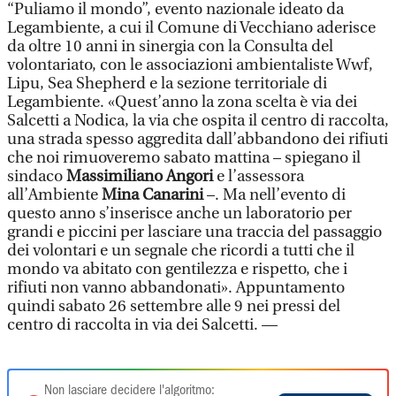
“Puliamo il mondo”, evento nazionale ideato da
Legambiente, a cui il Comune di Vecchiano aderisce
da oltre 10 anni in sinergia con la Consulta del
volontariato, con le associazioni ambientaliste Wwf,
Lipu, Sea Shepherd e la sezione territoriale di
Legambiente. «Quest’anno la zona scelta è via dei
Salcetti a Nodica, la via che ospita il centro di raccolta,
una strada spesso aggredita dall’abbandono dei rifiuti
che noi rimuoveremo sabato mattina – spiegano il
sindaco
Massimiliano Angori
e l’assessora
all’Ambiente
Mina Canarini
–. Ma nell’evento di
questo anno s’inserisce anche un laboratorio per
grandi e piccini per lasciare una traccia del passaggio
dei volontari e un segnale che ricordi a tutti che il
mondo va abitato con gentilezza e rispetto, che i
rifiuti non vanno abbandonati». Appuntamento
quindi sabato 26 settembre alle 9 nei pressi del
centro di raccolta in via dei Salcetti. —
Non lasciare decidere l'algoritmo: