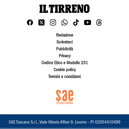
Redazione
Scriveteci
Pubblicità
Privacy
Codice Etico e Modello 231
Cookie policy
Termini e condizioni
SAE Toscana S.r.l., Viale Vittorio Alfieri 9, Livorno – PI 02054410499