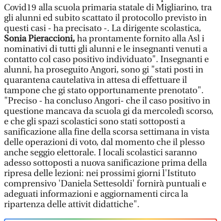
Covid19 alla scuola primaria statale di Migliarino, tra
gli alunni ed subito scattato il protocollo previsto in
questi casi - ha precisato -. La dirigente scolastica,
Sonia Pieraccioni,
ha prontamente fornito alla Asl i
nominativi di tutti gli alunni e le insegnanti venuti a
contatto col caso positivo individuato". Insegnanti e
alunni, ha proseguito Angori, sono gi "stati posti in
quarantena cautelativa in attesa di effettuare il
tampone che gi stato opportunamente prenotato".
"Preciso - ha concluso Angori- che il caso positivo in
questione mancava da scuola gi da mercoledì scorso,
e che gli spazi scolastici sono stati sottoposti a
sanificazione alla fine della scorsa settimana in vista
delle operazioni di voto, dal momento che il plesso
anche seggio elettorale. I locali scolastici saranno
adesso sottoposti a nuova sanificazione prima della
ripresa delle lezioni: nei prossimi giorni l'Istituto
comprensivo 'Daniela Settesoldi' fornirà puntuali e
adeguati informazioni e aggiornamenti circa la
ripartenza delle attivit didattiche".