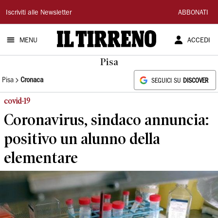
Il
Iscriviti alle Newsletter
ABBONATI
Tirreno
MENU
ACCEDI
Pisa
Pisa
Cronaca
SEGUICI SU
DISCOVER
covid-19
Coronavirus, sindaco annuncia:
positivo un alunno della
elementare