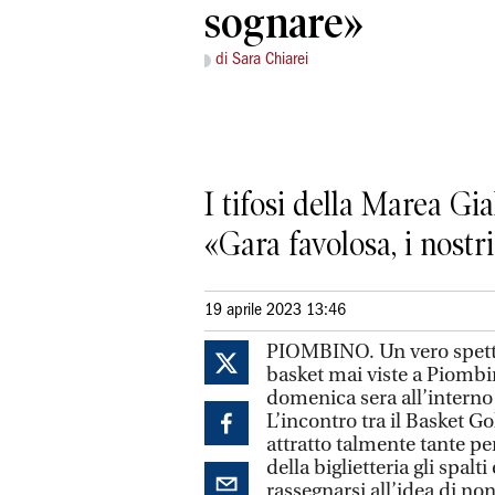
sognare»
di Sara Chiarei
I tifosi della Marea Gia
«Gara favolosa, i nostr
19 aprile 2023 13:46
PIOMBINO. Un vero spettac
basket mai viste a Piombin
domenica sera all’interno 
L’incontro tra il Basket G
attratto talmente tante p
della biglietteria gli spal
rassegnarsi all’idea di non