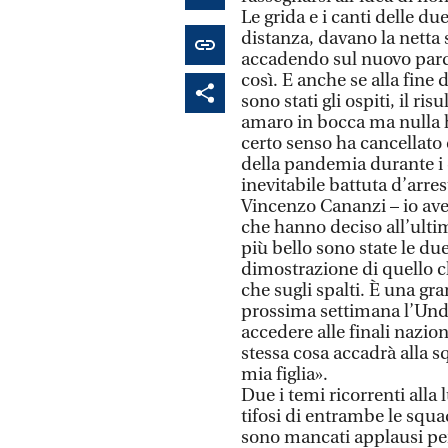
Le grida e i canti delle due
distanza, davano la netta
accadendo sul nuovo parq
così. E anche se alla fine
sono stati gli ospiti, il ris
amaro in bocca ma nulla ha
certo senso ha cancellato 
della pandemia durante i q
inevitabile battuta d’arre
Vincenzo Cananzi – io avev
che hanno deciso all’ulti
più bello sono state le du
dimostrazione di quello ch
che sugli spalti. È una gr
prossima settimana l’Unde
accedere alle finali nazion
stessa cosa accadrà alla 
mia figlia».
Due i temi ricorrenti alla 
tifosi di entrambe le squa
sono mancati applausi per 