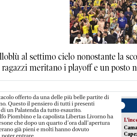
lloblù al settimo cielo nonostante la sco
i ragazzi meritano i playoff e un posto 
olo offerto da una delle più belle partite di
o. Questo il pensiero di tutti i presenti
di un Palatenda da tutto esaurito.
olfo Piombino e la capolista Libertas Livorno ha
L'inc
ersone che dopo un quarto d’ora dall’apertura
Camai
ti erano già pieni e molti hanno dovuto
Capez
 poter entrare.