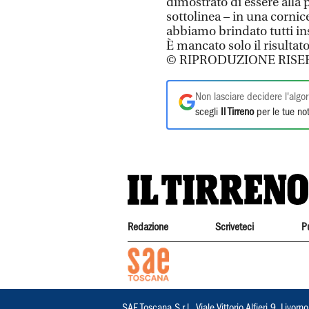
dimostrato di essere alla 
sottolinea – in una cornic
abbiamo brindato tutti in
È mancato solo il risultato
© RIPRODUZIONE RISE
Non lasciare decidere l'algor
scegli
Il Tirreno
per le tue not
Redazione
Scriveteci
P
SAE Toscana S.r.l., Viale Vittorio Alfieri 9, Li