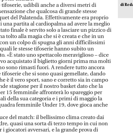
 tifoserie, udibili anche a diversi metri di
di Red
 sensazione che qualcosa di grande stesse
uet del Palatenda. Effettivamente era proprio
 di una partita al cardiopalma ad avere la meglio
ultato finale è servito solo a lasciare un pizzico di
 tolto alla magia che si è creata e che in un
con un colpo di spugna gli anni difficilissimi
uali le stesse tifoserie hanno subito un
sto. «È stato uno spettacolo meraviglioso – dice
o acquistato il biglietto giorni prima ma molti
mo sono rimasti fuori. A rendere tutto ancora
e tifoserie che si sono quasi gemellate, dando
e è il vero sport, sano e corretto sia in campo
ande stagione per il nostro basket dato che la
r 15 femminile affronterà lo spareggio per
ali della sua categoria e i primi di maggio la
squadra femminile Under 19, dove gioca anche
luce del match: il bellissimo clima creato dai
dre, quasi una sorta di terzo tempo in cui non
i giocatori avversari, e la grande prova di