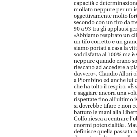
capacità e determinazion
mollato neppure per un is
oggettivamente molto forte
secondo con un tiro da tre 
90 a 93 tra gli applausi g
«Abbiamo respirato un cl
un tifo corretto e un gra
siamo portati a casa la vi
soddisfatta al 100% ma è s
neppure quando erano sot
riescano ad accedere a pla
davvero». Claudio Allori ol
a Piombino ed anche lui d
che ha tolto il respiro. «È 
e saggiare ancora una volta
rispettate fino all’ultimo 
si dovrebbe tifare e non co
battuto le mani alla Libert
Golfo riesca a centrare l’
enormi potenzialità». Mau
definisce quella passata