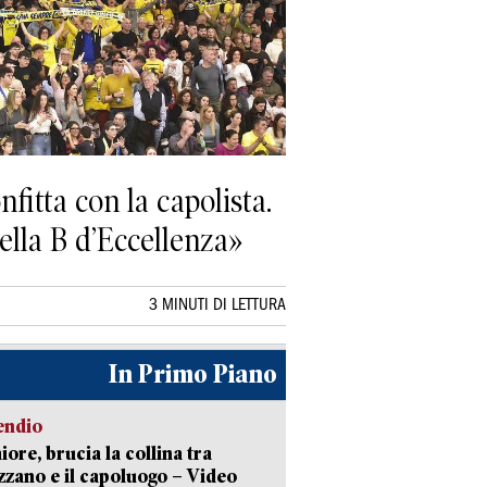
nfitta con la capolista.
nella B d’Eccellenza»
3 MINUTI DI LETTURA
In Primo Piano
endio
ore, brucia la collina tra
zano e il capoluogo – Video