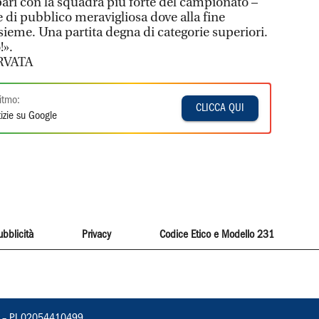
pari con la squadra più forte del campionato –
e di pubblico meravigliosa dove alla fine
sieme. Una partita degna di categorie superiori.
!».
RVATA
itmo:
CLICCA QUI
izie su Google
ubblicità
Privacy
Codice Etico e Modello 231
vorno – PI 02054410499