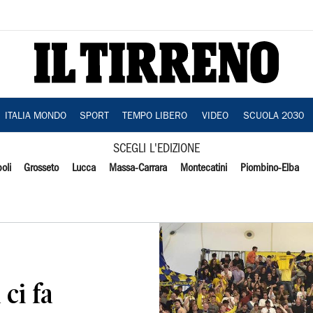
ITALIA MONDO
SPORT
TEMPO LIBERO
VIDEO
SCUOLA 2030
SCEGLI L'EDIZIONE
oli
Grosseto
Lucca
Massa-Carrara
Montecatini
Piombino-Elba
ci fa