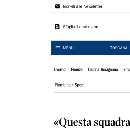
Il
Iscriviti alle Newsletter
Tirreno
Sfoglia il quotidiano
MENU
TOSCANA
Livorno
Firenze
Cecina-Rosignano
Emp
Piombino
Sport
«Questa squadra 