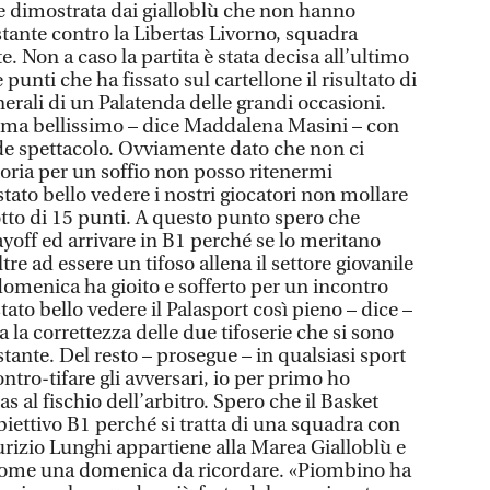
e dimostrata dai gialloblù che non hanno
tante contro la Libertas Livorno, squadra
. Non a caso la partita è stata decisa all’ultimo
punti che ha fissato sul cartellone il risultato di
enerali di un Palatenda delle grandi occasioni.
ima bellissimo – dice Maddalena Masini – con
nde spettacolo. Ovviamente dato che non ci
ttoria per un soffio non posso ritenermi
tato bello vedere i nostri giocatori non mollare
to di 15 punti. A questo punto spero che
yoff ed arrivare in B1 perché se lo meritano
tre ad essere un tifoso allena il settore giovanile
omenica ha gioito e sofferto per un incontro
stato bello vedere il Palasport così pieno – dice –
 la correttezza delle due tifoserie che si sono
istante. Del resto – prosegue – in qualsiasi sport
ntro-tifare gli avversari, io per primo ho
as al fischio dell’arbitro. Spero che il Basket
obiettivo B1 perché si tratta di una squadra con
rizio Lunghi appartiene alla Marea Gialloblù e
 come una domenica da ricordare. «Piombino ha