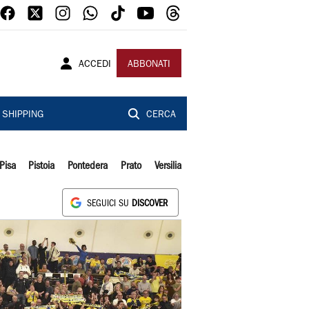
ACCEDI
ABBONATI
SHIPPING
CERCA
Pisa
Pistoia
Pontedera
Prato
Versilia
SEGUICI SU
DISCOVER