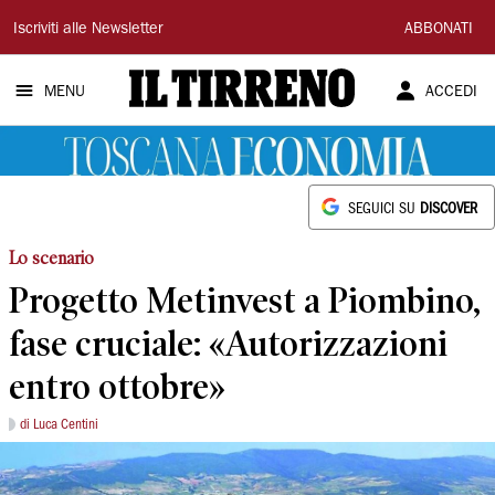
Il
Iscriviti alle Newsletter
ABBONATI
Tirreno
MENU
ACCEDI
SEGUICI SU
DISCOVER
Lo scenario
Progetto Metinvest a Piombino,
fase cruciale: «Autorizzazioni
entro ottobre»
di Luca Centini