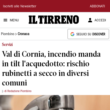
Il
Iscriviti alle Newsletter
ABBONATI
Tirreno
MENU
ACCEDI
Piombino
Cronaca
SEGUICI SU
DISCOVER
Servizi
Val di Cornia, incendio manda
in tilt l'acquedotto: rischio
rubinetti a secco in diversi
comuni
di Redazione Piombino