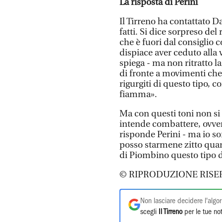
La risposta di Perini
Il Tirreno ha contattato D
fatti. Si dice sorpreso del
che è fuori dal consiglio
dispiace aver ceduto alla 
spiega - ma non ritratto l
di fronte a movimenti che
rigurgiti di questo tipo, 
fiamma».
Ma con questi toni non si 
intende combattere, ovve
risponde Perini - ma io s
posso starmene zitto quand
di Piombino questo tipo d
© RIPRODUZIONE RISE
Non lasciare decidere l'algor
scegli
Il Tirreno
per le tue not