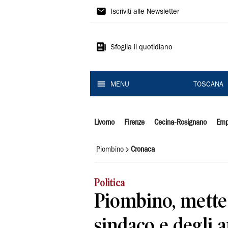
Il
Iscriviti alle Newsletter
Tirreno
Sfoglia il quotidiano
MENU
TOSCANA
Livorno
Firenze
Cecina-Rosignano
Emp
Piombino
Cronaca
Politica
Piombino, mette 
sindaco e degli at