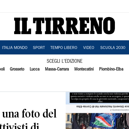
ITALIA MONDO
SPORT
TEMPO LIBERO
VIDEO
SCUOLA 2030
SCEGLI L'EDIZIONE
oli
Grosseto
Lucca
Massa-Carrara
Montecatini
Piombino-Elba
una foto del
tivisti di