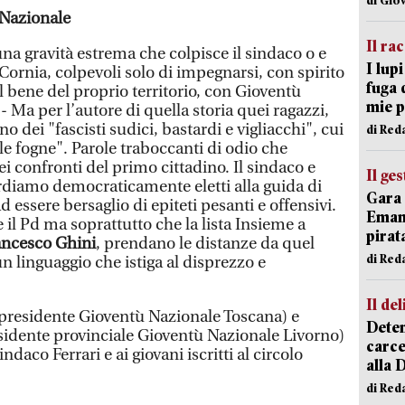
 Nazionale
Il ra
na gravità estrema che colpisce il sindaco o e
I lup
 Cornia, colpevoli solo di impegnarsi, con spirito
fuga 
 il bene del proprio territorio, con Gioventù
mie 
Ma per l’autore di quella storia quei ragazzi,
 dei "fascisti sudici, bastardi e vigliacchi", cui
di Red
lle fogne". Parole traboccanti di odio che
ei confronti del primo cittadino. Il sindaco e
Il ge
diamo democraticamente eletti alla guida di
Gara 
 essere bersaglio di epiteti pesanti e offensivi.
Emanu
 il Pd ma soprattutto che la lista Insieme a
pirat
ancesco Ghini
, prendano le distanze da quel
di Red
un linguaggio che istiga al disprezzo e
Il del
presidente Gioventù Nazionale Toscana) e
Deten
sidente provinciale Gioventù Nazionale Livorno)
carce
ndaco Ferrari e ai giovani iscritti al circolo
alla 
di Red