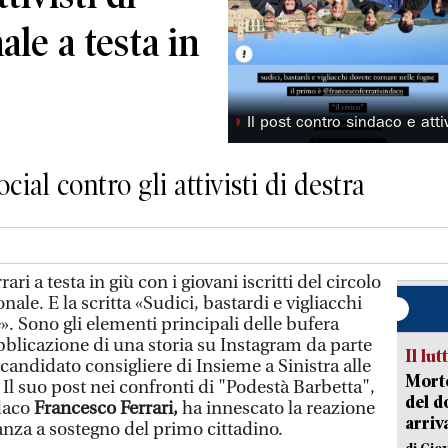
le a testa in
◗
Il post contro sindaco e atti
cial contro gli attivisti di destra
i a testa in giù con i giovani iscritti del circolo
nale. E la scritta «Sudici, bastardi e vigliacchi
». Sono gli elementi principali delle bufera
ubblicazione di una storia su Instagram da parte
Il lut
 candidato consigliere di Insieme a Sinistra alle
Morto
Il suo post nei confronti di "Podestà Barbetta",
del d
daco
Francesco Ferrari,
ha innescato la reazione
arriv
nza a sostegno del primo cittadino.
di Gio