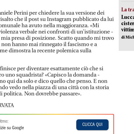
La tr
aniele Perini per chiedere la sua versione dei
Lucca
 risalto che il post su Instagram pubblicato da lui
ciste
 comunale ha avuto nella maggioranza. «Mi
vitti
violenza verbale nei confronti di un’istituzione -
di Mic
a mia presa di posizione. Scatto quando mi trovo
 non hanno mai rinnegato il fascismo e a
come dimostra la recente polemica sulla
finisce per diventare esattamente ciò che si
ro uno squadrista? «Capisco la domanda -
ono qui da solo e dico quello che penso. E non
o vedo nella piazza di una città con la storia
i politica. Non dovrebbe passare».
RVATA
itmo:
CLICCA QUI
izie su Google