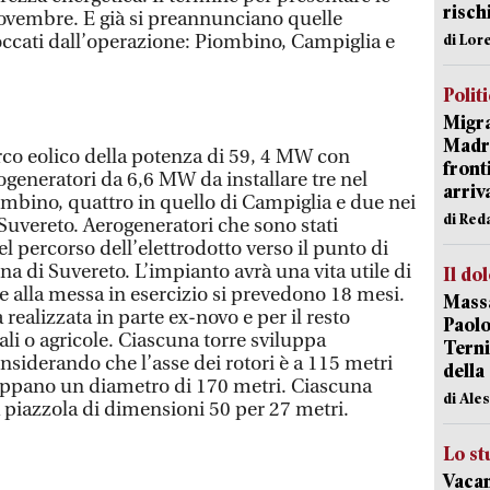
risch
novembre. E già si preannunciano quelle
occati dall’operazione: Piombino, Campiglia e
di Lor
Polit
Migra
Madri
rco eolico della potenza di 59, 4 MW con
front
rogeneratori da 6,6 MW da installare tre nel
arriva
ombino, quattro in quello di Campiglia e due nei
di Red
Suvereto. Aerogeneratori che sono stati
l percorso dell’elettrodotto verso il punto di
na di Suvereto. L’impianto avrà una vita utile di
Il do
e alla messa in esercizio si prevedono 18 mesi.
Massa
à realizzata in parte ex-novo e per il resto
Paolo
 o agricole. Ciascuna torre sviluppa
Terni
nsiderando che l’asse dei rotori è a 115 metri
della
iluppano un diametro di 170 metri. Ciascuna
di Ale
a piazzola di dimensioni 50 per 27 metri.
Lo st
Vacan