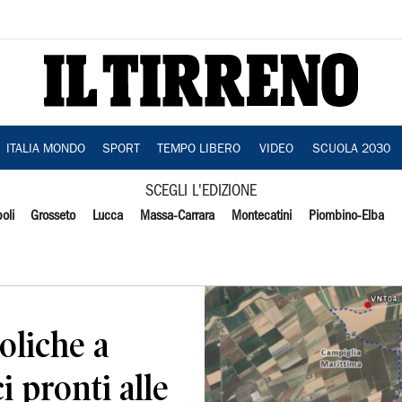
ITALIA MONDO
SPORT
TEMPO LIBERO
VIDEO
SCUOLA 2030
SCEGLI L'EDIZIONE
oli
Grosseto
Lucca
Massa-Carrara
Montecatini
Piombino-Elba
oliche a
i pronti alle