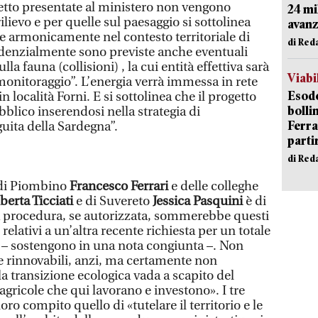
getto presentate al ministero non vengono
24 mi
ilievo e per quelle sul paesaggio si sottolinea
avanz
ce armonicamente nel contesto territoriale di
di Red
udenzialmente sono previste anche eventuali
lla fauna (collisioni) , la cui entità effettiva sarà
Viabi
monitoraggio”. L’energia verrà immessa in rete
Esodo
n località Forni. E si sottolinea che il progetto
bolli
blico inserendosi nella strategia di
Ferr
uita della Sardegna”.
parti
di Red
 di Piombino
Francesco Ferrari
e delle colleghe
berta Ticciati
e di Suvereto
Jessica Pasquini
è di
a procedura, se autorizzata, sommerebbe questi
 relativi a un’altra recente richiesta per un totale
he – sostengono in una nota congiunta –. Non
ie rinnovabili, anzi, ma certamente non
a transizione ecologica vada a scapito del
agricole che qui lavorano e investono». I tre
oro compito quello di «tutelare il territorio e le