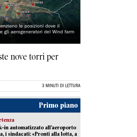
denziano le posizioni dove il
re gli aerogeneratori del Wind farm
ste nove torri per
3 MINUTI DI LETTURA
Primo piano
rtenza
-in automatizzato all’aeroporto
a, i sindacati: «Pronti alla lotta, a