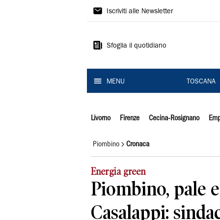
Il
Iscriviti alle Newsletter
Tirreno
Sfoglia il quotidiano
MENU
TOSCANA
Livorno
Firenze
Cecina-Rosignano
Emp
Piombino
Cronaca
Energia green
Piombino, pale e
Casalappi: sindac