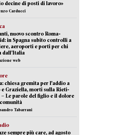
io decine di posti di lavoro»
enzo Carducci
ica
nti, nuovo scontro Roma-
d: in Spagna subito controlli a
iere, aeroporti e porti per chi
 dall’Italia
azione web
lore
: chiesa gremita per l'addio a
 e Graziella, morti sulla Rieti-
 – Le parole del figlio e il dolore
 comunità
ssandro Tabarrani
udio
ze sempre più care, ad agosto