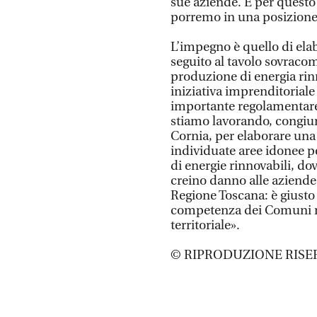
sue aziende. È per questo
porremo in una posizione 
L’impegno è quello di ela
seguito al tavolo sovraco
produzione di energia rinn
iniziativa imprenditorial
importante regolamentare 
stiamo lavorando, congiun
Cornia, per elaborare una
individuate aree idonee p
di energie rinnovabili, do
creino danno alle aziende
Regione Toscana: è giusto 
competenza dei Comuni ne
territoriale».
© RIPRODUZIONE RISE