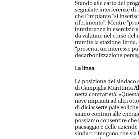
Stando alle carte del pro
segnalate interferenze di r
che l’impianto “si inseris
riferimento”. Mentre “pr
interferenze in esercizio su
da valutare nel corso del 
tramite la stazione Terna, i
“presenta un interesse pub
decarbonizzazione perseg
La linea
La posizione del sindaco
di Campiglia Marittima
Al
netta contrarietà. «Quest
nove impianti ad altri otto
di diciassette pale eolic
siamo contrari alle energ
possiamo consentire che l
paesaggio e delle aziende 
sindaci ritengono che sia l