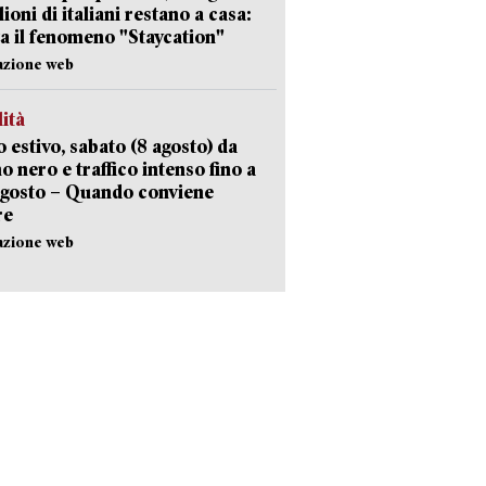
lioni di italiani restano a casa:
a il fenomeno "Staycation"
azione web
lità
 estivo, sabato (8 agosto) da
no nero e traffico intenso fino a
agosto – Quando conviene
re
azione web