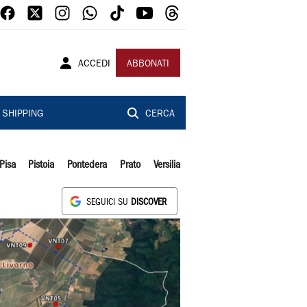
ACCEDI
ABBONATI
SHIPPING
CERCA
Pisa
Pistoia
Pontedera
Prato
Versilia
SEGUICI SU
DISCOVER