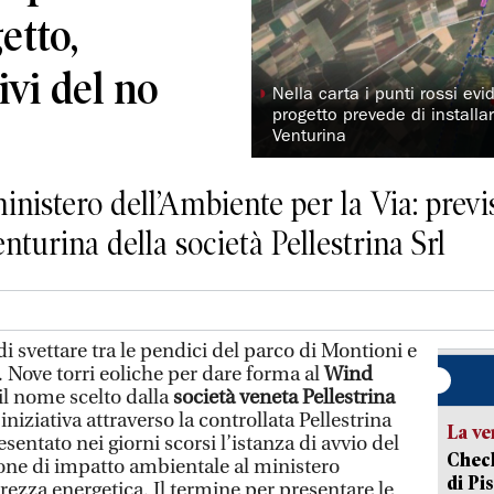
etto,
ivi del no
◗
Nella carta i punti rossi evi
progetto prevede di installa
Venturina
ministero dell’Ambiente per la Via: previ
turina della società Pellestrina Srl
vettare tra le pendici del parco di Montioni e
 Nove torri eoliche per dare forma al
Wind
 il nome scelto dalla
società veneta Pellestrina
’iniziativa attraverso la controllata Pellestrina
La ve
sentato nei giorni scorsi l’istanza di avvio del
Check
one di impatto ambientale al ministero
di Pis
rezza energetica. Il termine per presentare le