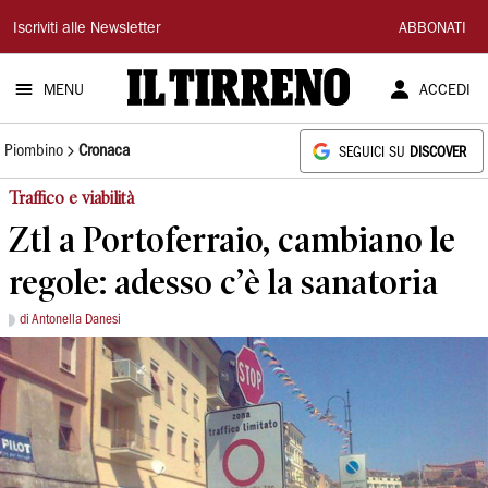
Il
Iscriviti alle Newsletter
ABBONATI
Tirreno
MENU
ACCEDI
Piombino
Cronaca
SEGUICI SU
DISCOVER
Traffico e viabilità
Ztl a Portoferraio, cambiano le
regole: adesso c’è la sanatoria
di Antonella Danesi