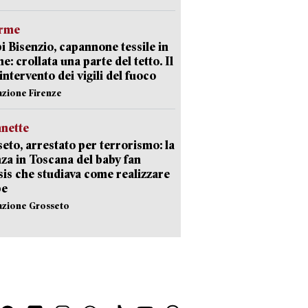
arme
 Bisenzio, capannone tessile in
e: crollata una parte del tetto. Il
intervento dei vigili del fuoco
azione Firenze
nette
eto, arrestato per terrorismo: la
za in Toscana del baby fan
Isis che studiava come realizzare
be
azione Grosseto