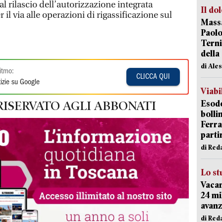
l rilascio dell’autorizzazione integrata
Il do
il via alle operazioni di rigassificazione sul
Massa
Paolo
Terni
della
di Ale
itmo:
CLICCA QUI
izie su Google
Viabi
Esodo
RISERVATO AGLI ABBONATI
bolli
Ferr
parti
di Red
Lo st
Vacan
24 mi
avanz
di Red