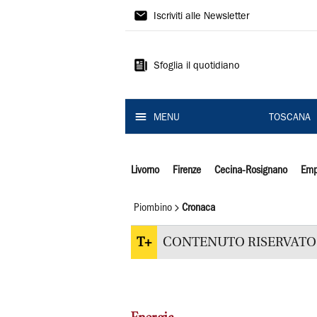
Il
Iscriviti alle Newsletter
Tirreno
Sfoglia il quotidiano
MENU
TOSCANA
Livorno
Firenze
Cecina-Rosignano
Emp
Piombino
Cronaca
T+
CONTENUTO RISERVATO 