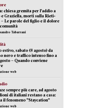
lore
: chiesa gremita per l'addio a
 e Graziella, morti sulla Rieti-
 – Le parole del figlio e il dolore
 comunità
ssandro Tabarrani
lità
 estivo, sabato (8 agosto) da
no nero e traffico intenso fino a
agosto – Quando conviene
re
azione web
udio
ze sempre più care, ad agosto
lioni di italiani restano a casa:
a il fenomeno "Staycation"
azione web