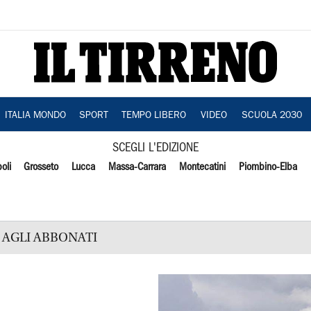
ITALIA MONDO
SPORT
TEMPO LIBERO
VIDEO
SCUOLA 2030
SCEGLI L'EDIZIONE
oli
Grosseto
Lucca
Massa-Carrara
Montecatini
Piombino-Elba
AGLI ABBONATI