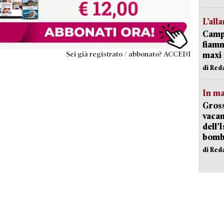
L’all
Campi
fiamm
Sei già registrato / abbonato? ACCEDI
maxi 
di Red
In ma
Gross
vacan
dell’
bom
di Red