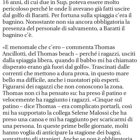
16 anni, di cui due in Sup, poteva essere molto
pericoloso perché le onde li avevano già fatti uscire
dal golfo di Baratti. Per fortuna sulla spiaggia c’era il
bagnino. Nonostante non sia ancora obbligatoria la
presenza del personale di salvamento, a Baratti il
bagnino c’è.
«E menomale che c’ero – commenta Thomas
Ancillotti, del Thomas beach – perché i ragazzi, usciti
dalla spiaggia libera, quando il babbo mi ha chiamato
disperato erano già fuori dal golfo». Trascinati dalle
correnti che mettono a dura prova, in questo mare
bello ma difficile, anche i nuotatori più esperti.
Figurarsi dei ragazzi che non conoscono la zona.
Thomas non ci ha pensato su: ha preso il patino e
velocemente ha raggiunto i ragazzi. «Cinque sul
patino – dice Thomas – era complicato portarli, così
mi ha supportato la collega Selene Malossi che ha
preso una canoa e mi ha raggiunto per scaricarmi di
una persona. In queste prime belle giornate, molti
hanno voglia di anticipare la stagione dei bagni,
soprattutto gli stranieri. Anche se non è obbligatoria,