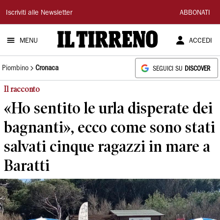
Il
Iscriviti alle Newsletter
ABBONATI
Tirreno
MENU
ACCEDI
Piombino
Cronaca
SEGUICI SU
DISCOVER
Il racconto
«Ho sentito le urla disperate dei
bagnanti», ecco come sono stati
salvati cinque ragazzi in mare a
Baratti