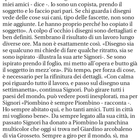
miei amici - dice -. Io sono un copista, prendo il
soggetto e lo faccio pari pari. Se chi guarda i disegni
vede delle cose sui cani, tipo delle fascette, non sono
mie aggiunte. Le hanno proprio perché ho copiato il
soggetto». A colpo d’occhio i disegni sono dettagliati e
ben definiti. Sembrano il risultato di un lavoro lungo
diverse ore. Ma non è esattamente così. «Disegno sia
se qualcuno mi chiede di fare qualche ritratto, sia se
sono ispirato -illustra la sua arte Signori-. Se sono
ispirato prendo il foglio, mi metto all’opera e butto già
il soggetto in mezz’ora». Più tempo, per forza di cose,
è necessario per la rifinitura dei dettagli. «Con calma
poi riguardo tutto il lavoro, e passo sul disegno una
settimanetta», continua Signori. Può girare tutti i
paesi del mondo, può vedere posti inesplorati, ma per
Signori «Piombino è sempre Piombino - racconta -.
Ho sempre abitato qui, e ho tanti amici. Tutti in città
mi vogliono bene». Da sempre legato alla sua città, in
passato Signori ha donato a Piombino la panchina
multicolor che oggi si trova nel Giardino arcobaleno
di via Grosseto. Sempre a giro per il mondo, sì, ma