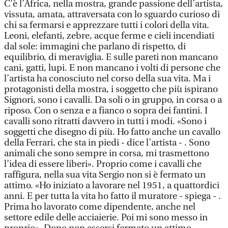
C’è l’Africa, nella mostra, grande passione dell’artista,
vissuta, amata, attraversata con lo sguardo curioso di
chi sa fermarsi e apprezzare tutti i colori della vita.
Leoni, elefanti, zebre, acque ferme e cieli incendiati
dal sole: immagini che parlano di rispetto, di
equilibrio, di meraviglia. E sulle pareti non mancano
cani, gatti, lupi. E non mancano i volti di persone che
l’artista ha conosciuto nel corso della sua vita. Ma i
protagonisti della mostra, i soggetto che più ispirano
Signori, sono i cavalli. Da soli o in gruppo, in corsa o a
riposo. Con o senza e a fianco o sopra dei fantini. I
cavalli sono ritratti davvero in tutti i modi. «Sono i
soggetti che disegno di più. Ho fatto anche un cavallo
della Ferrari, che sta in piedi - dice l’artista - . Sono
animali che sono sempre in corsa, mi trasmettono
l’idea di essere liberi». Proprio come i cavalli che
raffigura, nella sua vita Sergio non si è fermato un
attimo. «Ho iniziato a lavorare nel 1951, a quattordici
anni. E per tutta la vita ho fatto il muratore - spiega - .
Prima ho lavorato come dipendente, anche nel
settore edile delle acciaierie. Poi mi sono messo in