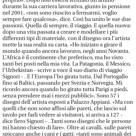
proprio». Dopo non essersi fermato un attimo
durante la sua carriera lavorativa, giunto in pensione
nel 2001, «non sono riuscito a fermarmi, voglio
sempre fare qualcosa», dice. Così ha unito le sue due
passioni. Quella di sempre, il viaggio. E quella nuova:
dopo una vita passata a creare e modellare i più
differenti tipi di materiale, con il disegno ora l’artista
mette la sua realtà su carta. «Ho iniziato a girare il
mondo quando ancora lavoravo, negli anni Novanta.
L’Africa è il continente che preferisco, ma ho visto
tanti bei posti nella mia vita. La Patagonia, il Messico,
l’Uzbekistan - scrive a voce il suo diario di viaggio
Signori - . E l’Europa l’ho girata tutta. Dal Portogallo
fino ai Baltici, passando per Svezia e Norvegia. Mi
ricordo ancora quando ho girato tutta Parigi a piedi,
senza prendere mai i mezzi pubblici». Sono 57 i
disegni dell’artista esposti a Palazzo Appiani. «Ma con
quelli che non sono affissi alle pareti, che lascio sul
tavolo per farli vedere ai visitatori, si arriva a 127 -
dice fiero Signori - . Tanti sono disegni che le persone
mi hanno chiesto di fare». Oltre ai cavalli, sulle pareti
spiccano anche i cani e i gatti: «tanti sono animali dei