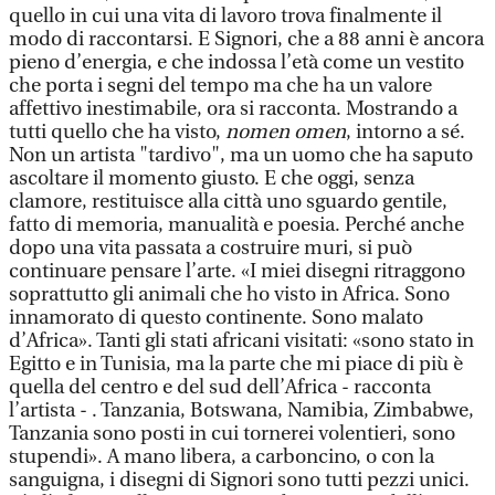
quello in cui una vita di lavoro trova finalmente il
modo di raccontarsi. E Signori, che a 88 anni è ancora
pieno d’energia, e che indossa l’età come un vestito
che porta i segni del tempo ma che ha un valore
affettivo inestimabile, ora si racconta. Mostrando a
tutti quello che ha visto,
nomen omen
, intorno a sé.
Non un artista "tardivo", ma un uomo che ha saputo
ascoltare il momento giusto. E che oggi, senza
clamore, restituisce alla città uno sguardo gentile,
fatto di memoria, manualità e poesia. Perché anche
dopo una vita passata a costruire muri, si può
continuare pensare l’arte. «I miei disegni ritraggono
soprattutto gli animali che ho visto in Africa. Sono
innamorato di questo continente. Sono malato
d’Africa». Tanti gli stati africani visitati: «sono stato in
Egitto e in Tunisia, ma la parte che mi piace di più è
quella del centro e del sud dell’Africa - racconta
l’artista - . Tanzania, Botswana, Namibia, Zimbabwe,
Tanzania sono posti in cui tornerei volentieri, sono
stupendi». A mano libera, a carboncino, o con la
sanguigna, i disegni di Signori sono tutti pezzi unici.