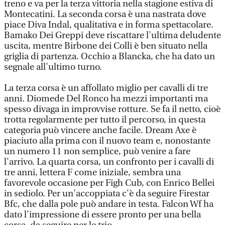
treno e va per la terza vittoria nella stagione estiva di
Montecatini. La seconda corsa è una nastrata dove
piace Diva Indal, qualitativa e in forma spettacolare.
Bamako Dei Greppi deve riscattare l'ultima deludente
uscita, mentre Birbone dei Colli è ben situato nella
griglia di partenza. Occhio a Blancka, che ha dato un
segnale all'ultimo turno.
La terza corsa è un affollato miglio per cavalli di tre
anni. Diomede Del Ronco ha mezzi importanti ma
spesso divaga in improvvise rotture. Se fa il netto, cioè
trotta regolarmente per tutto il percorso, in questa
categoria può vincere anche facile. Dream Axe è
piaciuto alla prima con il nuovo team e, nonostante
un numero 11 non semplice, può venire a fare
l'arrivo. La quarta corsa, un confronto per i cavalli di
tre anni, lettera F come iniziale, sembra una
favorevole occasione per Figh Cub, con Enrico Bellei
in sediolo. Per un'accoppiata c'è da seguire Firestar
Bfc, che dalla pole può andare in testa. Falcon Wf ha
dato l'impressione di essere pronto per una bella