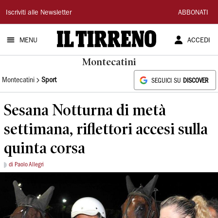
Il
Iscriviti alle Newsletter
ABBONATI
Tirreno
MENU
ACCEDI
Montecatini
Montecatini
Sport
SEGUICI SU
DISCOVER
Sesana Notturna di metà
settimana, riflettori accesi sulla
quinta corsa
di Paolo Allegri