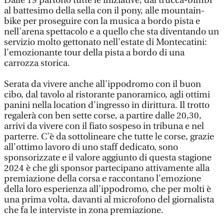
Dalle 19 partono tutte le iniziative, dal trucca-bimbi
al battesimo della sella con il pony, alle mountain-
bike per proseguire con la musica a bordo pista e
nell'arena spettacolo e a quello che sta diventando un
servizio molto gettonato nell'estate di Montecatini:
l'emozionante tour della pista a bordo di una
carrozza storica.
Serata da vivere anche all'ippodromo con il buon
cibo, dal tavolo al ristorante panoramico, agli ottimi
panini nella location d'ingresso in dirittura. Il trotto
regalerà con ben sette corse, a partire dalle 20,30,
arrivi da vivere con il fiato sospeso in tribuna e nel
parterre. C'è da sottolineare che tutte le corse, grazie
all'ottimo lavoro di uno staff dedicato, sono
sponsorizzate e il valore aggiunto di questa stagione
2024 è che gli sponsor partecipano attivamente alla
premiazione della corsa e raccontano l'emozione
della loro esperienza all'ippodromo, che per molti è
una prima volta, davanti al microfono del giornalista
che fa le interviste in zona premiazione.