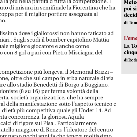
a la più bella partita d tutta la competizione. I
Meteo
uto di misura in semifinale la Fiorentina che ha
poi s
 coppa per il miglior portiere assegnata al
decid
no.
di Tom
alissima dove i giallorossi non hanno faticato ad
L’em
iari . Sugli scudi il bomber capitolino Mattia
La To
ale migliore giocatore e anche come
cinqu
 con 8 gol a pari con Pietro Misciagna del
di Red
la competizione più longeva, il Memorial Brizzi –
one, oltre che sul campo in erba naturale di via
pure allo stadio Benedetti di Borgo a Buggiano.
ioniste (8 su 16) per ferma volontà della
rta, società organizzatrice, che ha sempre
eal della manifestazione sotto l’aspetto tecnico e
 di età più competitiva quale gli Under 14. Ad
rita concorrenza, la gloriosa Aquila
calci di rigore sul Pisa . Particolarmente
atello maggiore di Renzo, l’ideatore del centro
scomparso pochi anni fa che teneva moltissimo