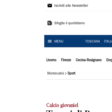
Il
Iscriviti alle Newsletter
Tirreno
Sfoglia il quotidiano
MENU
TOSCANA
ITAL
Livorno
Firenze
Cecina-Rosignano
Emp
Montecatini
Sport
Calcio giovaniel