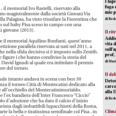
I lup
fuga 
, il memorial Ivo Rastelli, riservato alla
mie 
ato magistralmente dalla società Giovani Via
la Palagina, ha visto trionfare la Fiorentina che
di Red
lio sul baby Pisa sceso in campo con una
ù giovane (2013).
Il rit
Addio
e il memorial Aquilino Bonfanti, quest’anno
vita 
tizione parallela riservata ai nati nel 2011, a
sull’
che nella sfida decisiva si è imposto sullo Zenith.
prof,
 figure i che hanno condiviso la storia del
di Mar
 David Ignudi al quale era intitolato il premio
ore del torneo.
Il del
rmale intanto andava in scena con ben 30
Deten
nza il torneo Città di Montecatini dedicato alla
carce
re all’occhiello del Montecatinimurialdo.
alla 
 l’ex bandiera dell’Inter Francesco “Ciccio”
di Red
o d’adozione che ha dato il calcio d’inizio
avinta dagli imbattibili lupacchiotti della Roma,
Clima
te la bella e tiratissima semifinale col Pisa , in