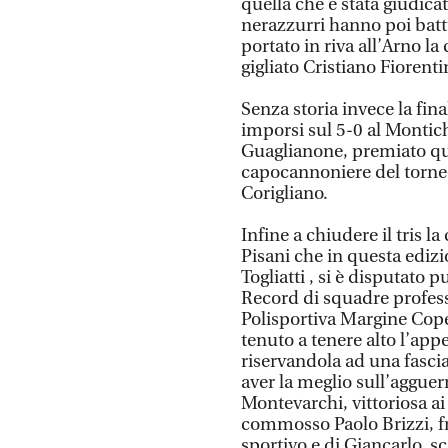
quella che è stata giudicat
nerazzurri hanno poi batt
portato in riva all’Arno la
gigliato Cristiano Fiorenti
Senza storia invece la fin
imporsi sul 5-0 al Montich
Guaglianone, premiato qu
capocannoniere del torneo
Corigliano.
Infine a chiudere il tris 
Pisani che in questa edizi
Togliatti , si è disputato 
Record di squadre profess
Polisportiva Margine Cope
tenuto a tenere alto l’app
riservandola ad una fascia
aver la meglio sull’agguer
Montevarchi, vittoriosa ai 
commosso Paolo Brizzi, fr
sportivo e di Giancarlo, 