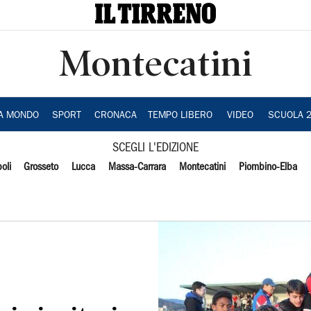
Montecatini
IA MONDO
SPORT
CRONACA
TEMPO LIBERO
VIDEO
SCUOLA 
SCEGLI L'EDIZIONE
oli
Grosseto
Lucca
Massa-Carrara
Montecatini
Piombino-Elba