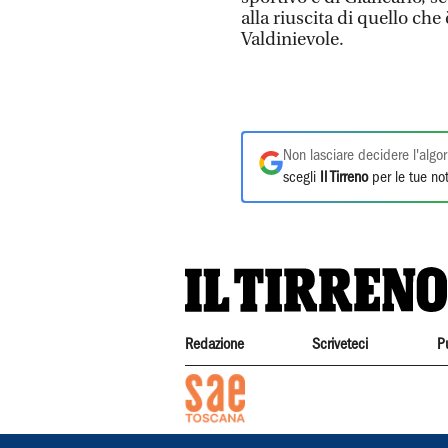
alla riuscita di quello che
Valdinievole.
Non lasciare decidere l'algor
scegli
Il Tirreno
per le tue not
Redazione
Scriveteci
P