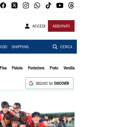
ACCEDI
ABBONATI
2030
SHIPPING
CERCA
Pisa
Pistoia
Pontedera
Prato
Versilia
SEGUICI SU
DISCOVER