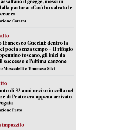
i assaltano il gregge, messi in
dalla pastora: «Così ho salvato le
pecore»
azione Carrara
ratto
 Francesco Guccini: dentro la
del poeta senza tempo – Il rifugio
appennino toscano, gli inizi da
 il successo e l’ultima canzone
io Moscadelli e Tommaso Silvi
itto
uto di 32 anni ucciso in cella nel
re di Prato: era appena arrivato
Dogaia
azione Prato
 impazzito