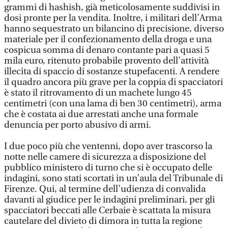
grammi di hashish, già meticolosamente suddivisi in
dosi pronte per la vendita. Inoltre, i militari dell’Arma
hanno sequestrato un bilancino di precisione, diverso
materiale per il confezionamento della droga e una
cospicua somma di denaro contante pari a quasi 5
mila euro, ritenuto probabile provento dell'attività
illecita di spaccio di sostanze stupefacenti. A rendere
il quadro ancora più grave per la coppia di spacciatori
è stato il ritrovamento di un machete lungo 45
centimetri (con una lama di ben 30 centimetri), arma
che è costata ai due arrestati anche una formale
denuncia per porto abusivo di armi.
I due poco più che ventenni, dopo aver trascorso la
notte nelle camere di sicurezza a disposizione del
pubblico ministero di turno che si è occupato delle
indagini, sono stati scortati in un’aula del Tribunale di
Firenze. Qui, al termine dell'udienza di convalida
davanti al giudice per le indagini preliminari, per gli
spacciatori beccati alle Cerbaie è scattata la misura
cautelare del divieto di dimora in tutta la regione