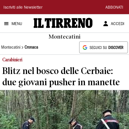
Il
Iscriviti alle Newsletter
ABBONATI
Tirreno
MENU
ACCEDI
Montecatini
Montecatini
Cronaca
SEGUICI SU
DISCOVER
Carabinieri
Blitz nel bosco delle Cerbaie:
due giovani pusher in manette