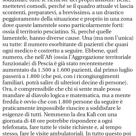
mettetevi comodi, perché se il quadro attuale vi lascia
scontenti, preparatevi, a brevissimo, a un drastico
peggioramento della situazione e proprio in una zona
dove queste lamentele sono particolarmente forti:
ossia il territorio pesciatino. Sì, perché quelle
lamentele, hanno diverse cause. Una (ma non l’unica)
su tutte: il numero esorbitante di pazienti che quasi
ogni medico è costretto a seguire. Ebbene, quel
numero, che nell’Aft (ossia l’Aggregazione territoriale
funzionale) di Pescia è già stato recentemente
aumentato da 1.500 a 1.600 pazienti, dal primo luglio
passerà a 1.800 (che poi, con i ricongiungimenti
familiari, potrà salire di ulteriori decine di persone).
Ora, è comprensibile che chi si sente male possa
mandare al diavolo logica e matematica, ma a mente
fredda è ovvio che con 1.800 persone da seguire è
praticamente impossibile riuscire a soddisfare le
esigenze di tutti. Nemmeno la dea Kalì con una
giornata di 48 ore potrebbe rispondere a ogni
telefonata, fare tutte le visite richieste e, al tempo
stesso, fare le visite ambulatoriali. In tutto questo poi