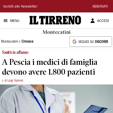
Il
Iscriviti alle Newsletter
ABBONATI
Tirreno
MENU
ACCEDI
Montecatini
Montecatini
Cronaca
SEGUICI SU
DISCOVER
Sanità in affanno
A Pescia i medici di famiglia
devono avere 1.800 pazienti
di Luigi Spinosi