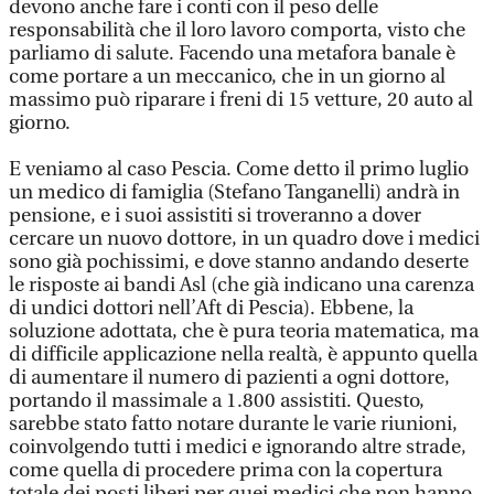
devono anche fare i conti con il peso delle
responsabilità che il loro lavoro comporta, visto che
parliamo di salute. Facendo una metafora banale è
come portare a un meccanico, che in un giorno al
massimo può riparare i freni di 15 vetture, 20 auto al
giorno.
E veniamo al caso Pescia. Come detto il primo luglio
un medico di famiglia (Stefano Tanganelli) andrà in
pensione, e i suoi assistiti si troveranno a dover
cercare un nuovo dottore, in un quadro dove i medici
sono già pochissimi, e dove stanno andando deserte
le risposte ai bandi Asl (che già indicano una carenza
di undici dottori nell’Aft di Pescia). Ebbene, la
soluzione adottata, che è pura teoria matematica, ma
di difficile applicazione nella realtà, è appunto quella
di aumentare il numero di pazienti a ogni dottore,
portando il massimale a 1.800 assistiti. Questo,
sarebbe stato fatto notare durante le varie riunioni,
coinvolgendo tutti i medici e ignorando altre strade,
come quella di procedere prima con la copertura
totale dei posti liberi per quei medici che non hanno