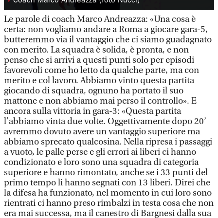
◗
Coach Marco Andreazza (foto Nucci)
Le parole di coach Marco Andreazza: «Una cosa è
certa: non vogliamo andare a Roma a giocare gara-5,
butteremmo via il vantaggio che ci siamo guadagnato
con merito. La squadra è solida, è pronta, e non
penso che si arrivi a questi punti solo per episodi
favorevoli come ho letto da qualche parte, ma con
merito e col lavoro. Abbiamo vinto questa partita
giocando di squadra, ognuno ha portato il suo
mattone e non abbiamo mai perso il controllo». E
ancora sulla vittoria in gara-3: «Questa partita
l’abbiamo vinta due volte. Oggettivamente dopo 20’
avremmo dovuto avere un vantaggio superiore ma
abbiamo sprecato qualcosina. Nella ripresa i passaggi
a vuoto, le palle perse e gli errori ai liberi ci hanno
condizionato e loro sono una squadra di categoria
superiore e hanno rimontato, anche se i 33 punti del
primo tempo li hanno segnati con 13 liberi. Direi che
la difesa ha funzionato, nel momento in cui loro sono
rientrati ci hanno preso rimbalzi in testa cosa che non
era mai successa, ma il canestro di Bargnesi dalla sua