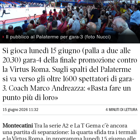
◗
Il pubblico al Palaterme per gara-3 (foto Nucci)
Si gioca lunedì 15 giugno (palla a due alle
20.30) gara-4 della finale promozione contro
la Virtus Roma. Sugli spalti del Palaterme
si va verso gli oltre 1600 spettatori di gara-
3. Coach Marco Andreazza: «Basta fare un
punto più di loro»
15 giugno 2026 11:32
4 MINUTI DI LETTURA
Montecatini
Tra la serie A2 e La T Gema c’è ancora
una partita di separazione: la quarta sfida tra i termali
e la Virtus Roma, in programma lunedì 15 giugno alle