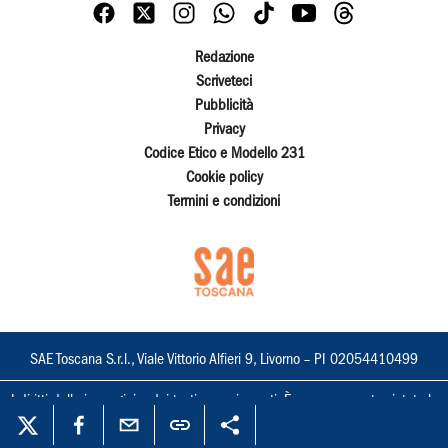
Redazione
Scriveteci
Pubblicità
Privacy
Codice Etico e Modello 231
Cookie policy
Termini e condizioni
SAE Toscana S.r.l., Viale Vittorio Alfieri 9, Livorno – PI 02054410499
I diritti delle immagini e dei testi sono riservati. È espressamente vietata la
loro riproduzione con qualsiasi mezzo e l'adattamento totale o parziale.