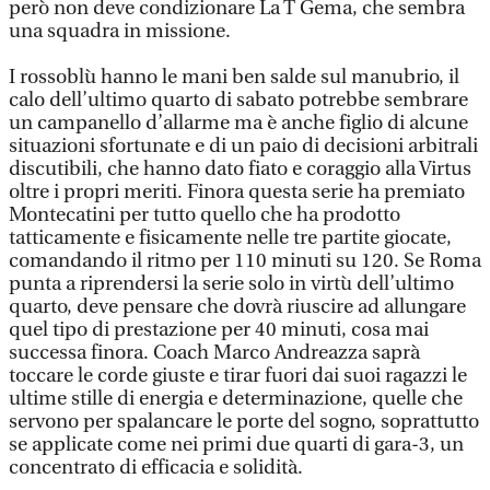
però non deve condizionare La T Gema, che sembra
una squadra in missione.
I rossoblù hanno le mani ben salde sul manubrio, il
calo dell’ultimo quarto di sabato potrebbe sembrare
un campanello d’allarme ma è anche figlio di alcune
situazioni sfortunate e di un paio di decisioni arbitrali
discutibili, che hanno dato fiato e coraggio alla Virtus
oltre i propri meriti. Finora questa serie ha premiato
Montecatini per tutto quello che ha prodotto
tatticamente e fisicamente nelle tre partite giocate,
comandando il ritmo per 110 minuti su 120. Se Roma
punta a riprendersi la serie solo in virtù dell’ultimo
quarto, deve pensare che dovrà riuscire ad allungare
quel tipo di prestazione per 40 minuti, cosa mai
successa finora. Coach Marco Andreazza saprà
toccare le corde giuste e tirar fuori dai suoi ragazzi le
ultime stille di energia e determinazione, quelle che
servono per spalancare le porte del sogno, soprattutto
se applicate come nei primi due quarti di gara-3, un
concentrato di efficacia e solidità.