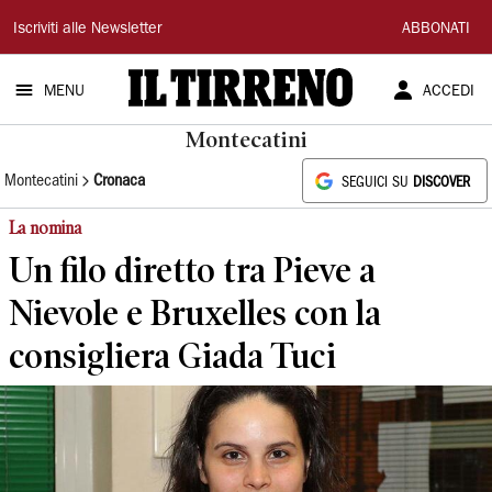
Il
Iscriviti alle Newsletter
ABBONATI
Tirreno
MENU
ACCEDI
Montecatini
Montecatini
Cronaca
SEGUICI SU
DISCOVER
La nomina
Un filo diretto tra Pieve a
Nievole e Bruxelles con la
consigliera Giada Tuci