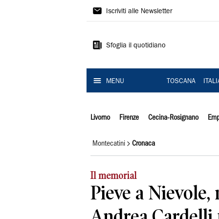
Il
Iscriviti alle Newsletter
Tirreno
Sfoglia il quotidiano
MENU
TOSCANA
ITAL
Livorno
Firenze
Cecina-Rosignano
Emp
Montecatini
Cronaca
Il memorial
Pieve a Nievole, 
Andrea Cardelli 