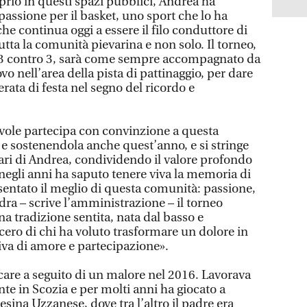
rio in questi spazi pubblici, Andrea ha
 passione per il basket, uno sport che lo ha
 continua oggi a essere il filo conduttore di
tta la comunità pievarina e non solo. Il torneo,
a 3 contro 3, sarà come sempre accompagnato da
o nell’area della pista di pattinaggio, per dare
erata di festa nel segno del ricordo e
vole partecipa con convinzione a questa
 e sostenendola anche quest’anno, e si stringe
 cari di Andrea, condividendo il valore profondo
egli anni ha saputo tenere viva la memoria di
entato il meglio di questa comunità: passione,
adra – scrive l’amministrazione – il torneo
na tradizione sentita, nata dal basso e
ncero di chi ha voluto trasformare un dolore in
iva di amore e partecipazione».
care a seguito di un malore nel 2016. Lavorava
te in Scozia e per molti anni ha giocato a
esina Uzzanese, dove tra l’altro il padre era