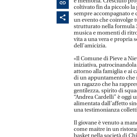
e memoria. Cresciuto prop
coltivato fin da piccolo la
sempre accompagnato e che
un evento che coinvolge tu
strutturato nella formul
musica e momenti di ritrov
vita a una vera e propria s
dell’amicizia.
«Il Comune di Pieve a Nie
iniziativa, patrocinandola
attorno alla famiglia e ai
di un appuntamento che n
un ragazzo che ha rappres
gentilezza, spirito di squ
“Andrea Cardelli” è oggi u
alimentata dall’affetto si
una testimonianza collett
Il giovane è venuto a man
come maitre in un ristoran
basket nella società di Chi