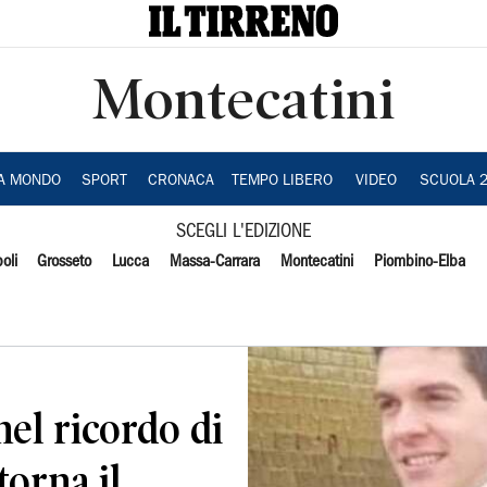
Montecatini
IA MONDO
SPORT
CRONACA
TEMPO LIBERO
VIDEO
SCUOLA 
SCEGLI L'EDIZIONE
oli
Grosseto
Lucca
Massa-Carrara
Montecatini
Piombino-Elba
nel ricordo di
torna il