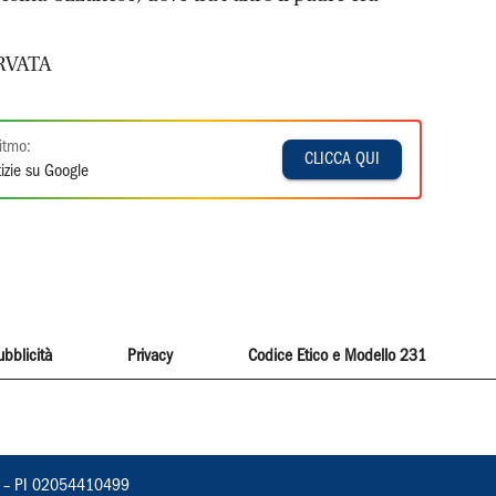
RVATA
itmo:
CLICCA QUI
izie su Google
ubblicità
Privacy
Codice Etico e Modello 231
vorno – PI 02054410499