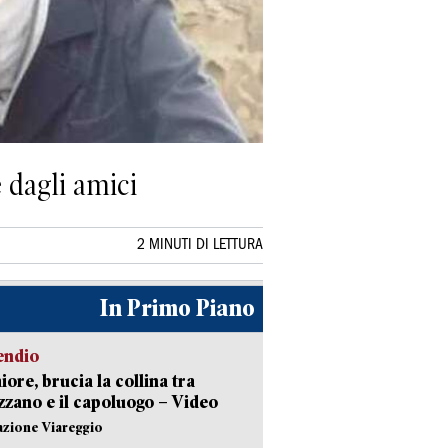
 dagli amici
2 MINUTI DI LETTURA
In Primo Piano
endio
ore, brucia la collina tra
zano e il capoluogo – Video
azione Viareggio