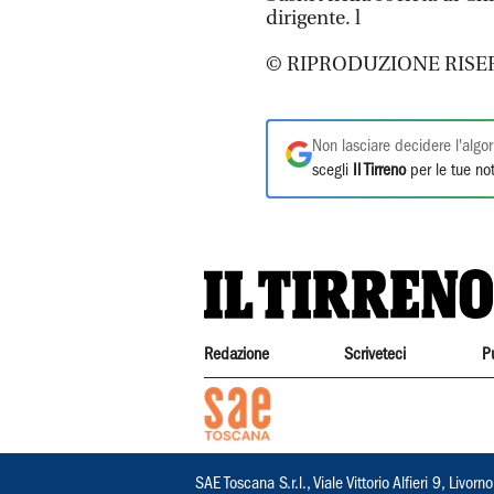
dirigente. l
© RIPRODUZIONE RISE
Non lasciare decidere l'algor
scegli
Il Tirreno
per le tue not
Redazione
Scriveteci
P
SAE Toscana S.r.l., Viale Vittorio Alfieri 9, Li