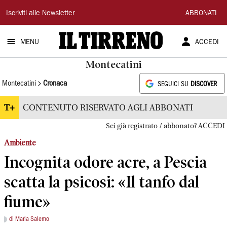
Il
Iscriviti alle Newsletter
ABBONATI
Tirreno
MENU
ACCEDI
Montecatini
Montecatini
Cronaca
SEGUICI SU
DISCOVER
T+
CONTENUTO RISERVATO AGLI ABBONATI
Sei già registrato / abbonato? ACCEDI
Ambiente
Incognita odore acre, a Pescia
scatta la psicosi: «Il tanfo dal
fiume»
di Maria Salerno