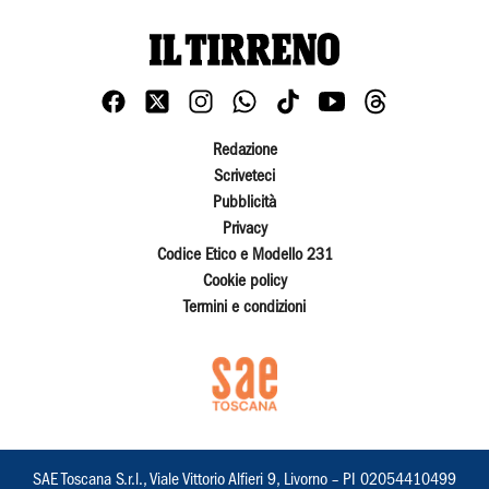
Redazione
Scriveteci
Pubblicità
Privacy
Codice Etico e Modello 231
Cookie policy
Termini e condizioni
SAE Toscana S.r.l., Viale Vittorio Alfieri 9, Livorno – PI 02054410499