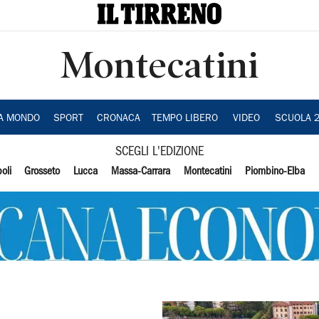
Montecatini
IA MONDO
SPORT
CRONACA
TEMPO LIBERO
VIDEO
SCUOLA 
SCEGLI L'EDIZIONE
oli
Grosseto
Lucca
Massa-Carrara
Montecatini
Piombino-Elba