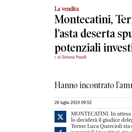
La vendita
Montecatini, Te
l’asta deserta s
potenziali invest
di Simona Peselli
Hanno incontrato l’amm
26 luglio 2024 09:52
MONTECATINI. In attesa d
lo deciderà il giudice del
Terme Luca Quercioli sta 