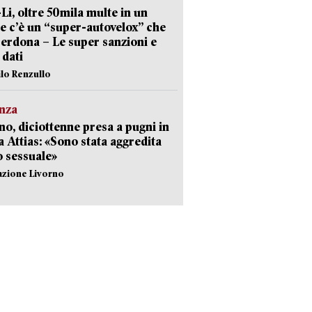
-Li, oltre 50mila multe in un
e c’è un “super-autovelox” che
erdona – Le super sanzioni e
i dati
ilo Renzullo
nza
no, diciottenne presa a pugni in
a Attias: «Sono stata aggredita
 sessuale»
azione Livorno