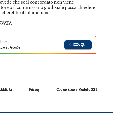
revede che se il concordato non viene
tore o il commissario giudiziale possa chiedere
ificherebbe il fallimento».
RVATA
itmo:
CLICCA QUI
izie su Google
ubblicità
Privacy
Codice Etico e Modello 231