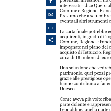
potenziali investitori, tra
interessati – dice Quercio
Comune e Regione. E anch
Presumo che a settembre s
eventuali altri strumenti 
La carta finale potrebbe e
acquirenti, in grado di “t
Comune, Regione e Fondaz
impegnate nel piano del c
acquisto di Tettuccio, Regi
circa di 18 milioni di euro
Una soluzione che vedrebb
patrimonio, quei pezzi pr
grazie alle prestigiose o
hanno contribuito a far en
Unesco.
Come aveva più volte ribad
parte dolente è rappresent
Leopoldine, quella parte 