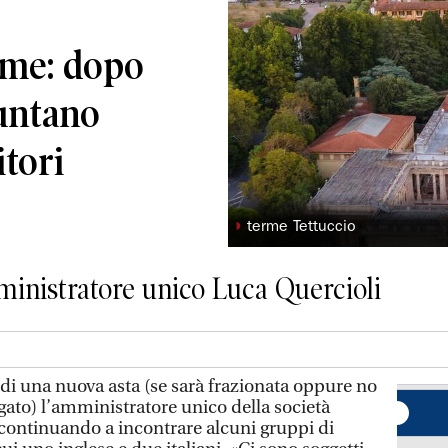
rme: dopo
puntano
itori
◗
terme Tettuccio
inistratore unico Luca Quercioli
i una nuova asta (se sarà frazionata oppure no
egato) l’amministratore unico della società
continuando a incontrare alcuni gruppi di