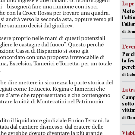
 cui uno inglese e due italiani. «Ci sono soggetti
La pr
li – bisognerà fare una riunione con i soci
Meteo
e con la Croce Rossa per trovare una quadra.
l’ult
i andrà verso la seconda asta, oppure verso gli
l’alla
che saranno decisi dal giudice».
di Tom
ssere proprio nelle mani di questi potenziali
ogliere le castagne dal fuoco”. Questo perché
L’eve
ione Cassa di Risparmio si sono già
Perch
oncordato con una proposta irrevocabile di
la fe
na, Excelsior, Tamerici e Torretta, per un totale
perch
.
di Gab
e dire mettere in sicurezza la parte storica del
egiati come Tettuccio, Regina e Tamerici che
La tr
pere d’arte che rappresentano e che contengono
Campi
trare la città di Montecatini nel Patrimonio
sotto
vitti
di Ele
ito il liquidatore giudiziale Enrico Terzani, la
ata dal cantiere dismesso, dal cratere delle
Viabi
che avrebbe dovuto diventare la più grande