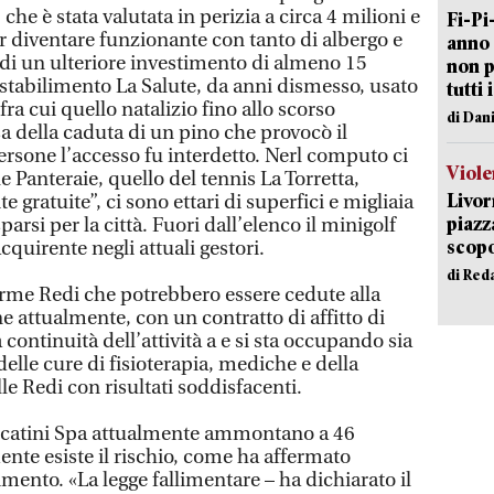
he è stata valutata in perizia a circa 4 milioni e
Fi-Pi
 diventare funzionante con tanto di albergo e
anno 
 di un ulteriore investimento di almeno 15
non p
o stabilimento La Salute, da anni dismesso, usato
tutti 
ra cui quello natalizio fino allo scorso
di Dan
 della caduta di un pino che provocò il
ersone l’accesso fu interdetto. Nerl computo ci
Viole
e Panteraie, quello del tennis La Torretta,
Livor
ite gratuite”, ci sono ettari di superfici e migliaia
piazz
parsi per la città. Fuori dall’elenco il minigolf
scopo
cquirente negli attuali gestori.
di Red
 Terme Redi che potrebbero essere cedute alla
e attualmente, con un contratto di affitto di
continuità dell’attività a e si sta occupando sia
delle cure di fisioterapia, mediche e della
le Redi con risultati soddisfacenti.
tecatini Spa attualmente ammontano a 46
ente esiste il rischio, come ha affermato
imento. «La legge fallimentare – ha dichiarato il