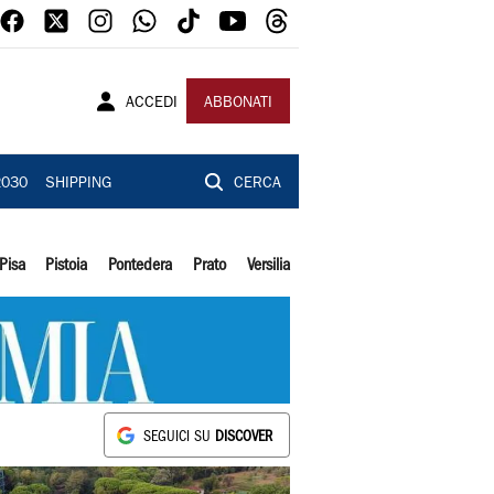
ACCEDI
ABBONATI
2030
SHIPPING
CERCA
Pisa
Pistoia
Pontedera
Prato
Versilia
SEGUICI SU
DISCOVER