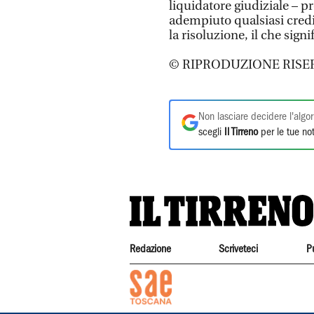
liquidatore giudiziale – p
adempiuto qualsiasi credi
la risoluzione, il che sign
© RIPRODUZIONE RISE
Non lasciare decidere l'algor
scegli
Il Tirreno
per le tue not
Redazione
Scriveteci
P