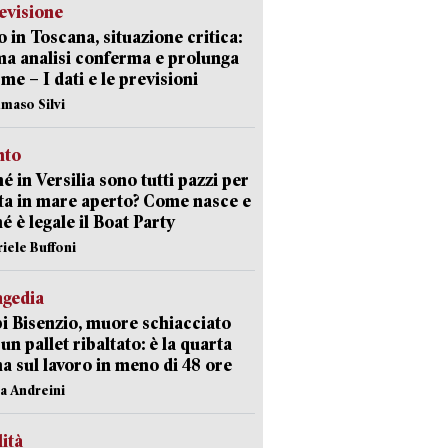
evisione
 in Toscana, situazione critica:
ima analisi conferma e prolunga
rme – I dati e le previsioni
maso Silvi
nto
é in Versilia sono tutti pazzi per
sta in mare aperto? Come nasce e
é è legale il Boat Party
riele Buffoni
agedia
 Bisenzio, muore schiacciato
 un pallet ribaltato: è la quarta
ma sul lavoro in meno di 48 ore
na Andreini
lità