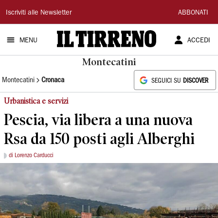
Il
Iscriviti alle Newsletter
ABBONATI
Tirreno
MENU
ACCEDI
Montecatini
Montecatini
Cronaca
SEGUICI SU
DISCOVER
Urbanistica e servizi
Pescia, via libera a una nuova
Rsa da 150 posti agli Alberghi
di Lorenzo Carducci