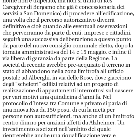
nome non è trapelato, ma non si tratta di Kcs
Caregiver di Bergamo che già è concessionaria dei
servizi a San Domenico) di procedere all’edificazione,
una volta che il percorso autorizzativo diverrà
definitivo e cioè quando alle eventuali osservazioni
che perverranno da parte di enti, imprese e cittadini,
seguirà una successiva deliberazione a questo punto
da parte del nuovo consiglio comunale eletto, dopo la
tornata amministrativa del 14 e 15 maggio, e infine il
via libera di garanzia da parte della Regione. La
società di recente avrebbe pre-acquisito il terreno in
stato di abbandono nella zona limitrofa all’ufficio
postale ad Alberghi, in via delle Rose, dove giacciono
degli “scheletri” edilizi relativi ad un progetto di
realizzazione di appartamenti interrottosi sul nascere
per vari motivi una quindicina d’anni fa. Nel
protocollo d’intesa tra Comune e privato si parla di
una nuova Rsa da 150 posti, di cui la metà per
persone non autosufficienti, ma anche di un limitrofo
centro diurno per anziani affetti da Alzheimer. Un
investimento a sei zeri nell’ambito del quale
rientrerebbe anche una riqualificazione vera e