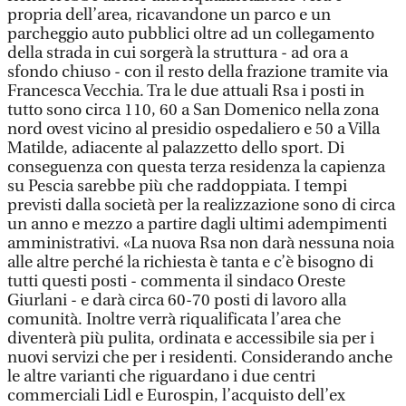
propria dell’area, ricavandone un parco e un
parcheggio auto pubblici oltre ad un collegamento
della strada in cui sorgerà la struttura - ad ora a
sfondo chiuso - con il resto della frazione tramite via
Francesca Vecchia. Tra le due attuali Rsa i posti in
tutto sono circa 110, 60 a San Domenico nella zona
nord ovest vicino al presidio ospedaliero e 50 a Villa
Matilde, adiacente al palazzetto dello sport. Di
conseguenza con questa terza residenza la capienza
su Pescia sarebbe più che raddoppiata. I tempi
previsti dalla società per la realizzazione sono di circa
un anno e mezzo a partire dagli ultimi adempimenti
amministrativi. «La nuova Rsa non darà nessuna noia
alle altre perché la richiesta è tanta e c’è bisogno di
tutti questi posti - commenta il sindaco Oreste
Giurlani - e darà circa 60-70 posti di lavoro alla
comunità. Inoltre verrà riqualificata l’area che
diventerà più pulita, ordinata e accessibile sia per i
nuovi servizi che per i residenti. Considerando anche
le altre varianti che riguardano i due centri
commerciali Lidl e Eurospin, l’acquisto dell’ex