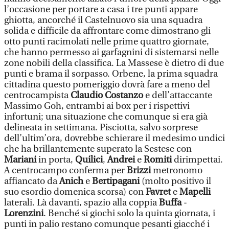
l’occasione per portare a casa i tre punti appare
ghiotta, ancorché il Castelnuovo sia una squadra
solida e difficile da affrontare come dimostrano gli
otto punti racimolati nelle prime quattro giornate,
che hanno permesso ai garfagnini di sistemarsi nelle
zone nobili della classifica. La Massese è dietro di due
punti e brama il sorpasso. Orbene, la prima squadra
cittadina questo pomeriggio dovrà fare a meno del
centrocampista
Claudio Costanzo
e dell’attaccante
Massimo Goh, entrambi ai box per i rispettivi
infortuni; una situazione che comunque si era già
delineata in settimana. Pisciotta, salvo sorprese
dell’ultim’ora, dovrebbe schierare il medesimo undici
che ha brillantemente superato la Sestese con
Mariani
in porta,
Quilici
,
Andrei
e
Romiti
dirimpettai.
A centrocampo conferma per
Brizzi
metronomo
affiancato da
Anich
e
Bertipagani
(molto positivo il
suo esordio domenica scorsa) con
Favret
e
Mapelli
laterali. Là davanti, spazio alla coppia
Buffa
-
Lorenzini
. Benché si giochi solo la quinta giornata, i
punti in palio restano comunque pesanti giacché i