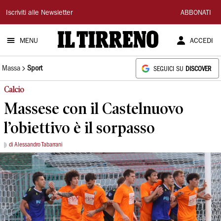
Il
Iscriviti alle Newsletter
ABBONATI
Tirreno
MENU
ACCEDI
Massa
Sport
SEGUICI SU
DISCOVER
Calcio
Massese con il Castelnuovo
l’obiettivo è il sorpasso
di Alessandro Tabarrani