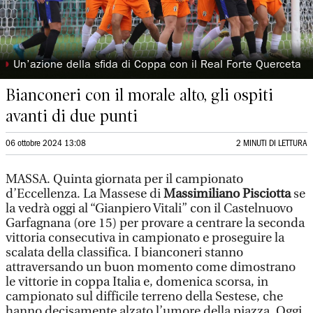
◗
Un’azione della sfida di Coppa con il Real Forte Querceta
Bianconeri con il morale alto, gli ospiti
avanti di due punti
06 ottobre 2024 13:08
2 MINUTI DI LETTURA
MASSA. Quinta giornata per il campionato
d’Eccellenza. La Massese di
Massimiliano Pisciotta
se
la vedrà oggi al “Gianpiero Vitali” con il Castelnuovo
Garfagnana (ore 15) per provare a centrare la seconda
vittoria consecutiva in campionato e proseguire la
scalata della classifica. I bianconeri stanno
attraversando un buon momento come dimostrano
le vittorie in coppa Italia e, domenica scorsa, in
campionato sul difficile terreno della Sestese, che
hanno decisamente alzato l’umore della piazza. Oggi