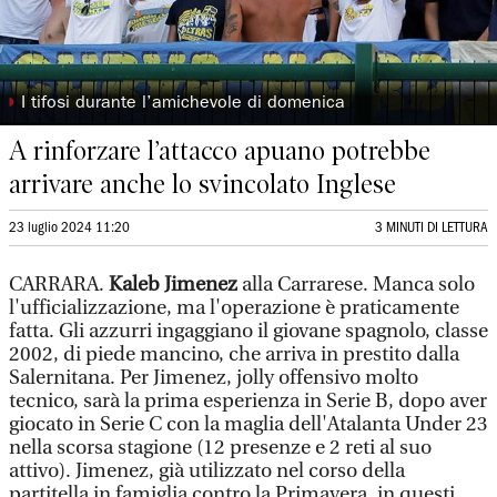
◗
I tifosi durante l’amichevole di domenica
A rinforzare l’attacco apuano potrebbe
arrivare anche lo svincolato Inglese
23 luglio 2024 11:20
3 MINUTI DI LETTURA
CARRARA.
Kaleb Jimenez
alla Carrarese. Manca solo
l'ufficializzazione, ma l'operazione è praticamente
fatta. Gli azzurri ingaggiano il giovane spagnolo, classe
2002, di piede mancino, che arriva in prestito dalla
Salernitana. Per Jimenez, jolly offensivo molto
tecnico, sarà la prima esperienza in Serie B, dopo aver
giocato in Serie C con la maglia dell'Atalanta Under 23
nella scorsa stagione (12 presenze e 2 reti al suo
attivo). Jimenez, già utilizzato nel corso della
partitella in famiglia contro la Primavera, in questi