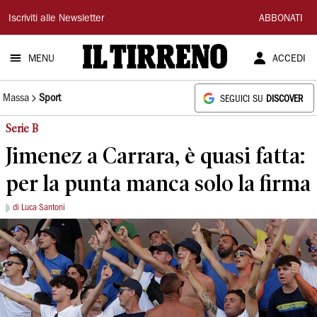
Il
Iscriviti alle Newsletter
ABBONATI
Tirreno
MENU
ACCEDI
Massa
Sport
SEGUICI SU
DISCOVER
Serie B
Jimenez a Carrara, è quasi fatta:
per la punta manca solo la firma
di Luca Santoni