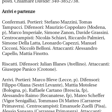
posti. Chiamare Davide: 340-3852738.
Arrivi e partenze
Confermati. Portieri: Stefano Mazzini, Tomas
Tampucci. Difensori: Maurizio Coppolaro (Modena,
p), Marco Imperiale, Simone Zanon, Davide Grassini.
Centrocampisti: Nicolás Schiavi, Riccardo Palmieri,
Simone Della Latta, Leonardo Capezzi, Manuel
Cicconi, Niccolò Belloni. Attaccanti: Alessandro
Capello, Mattia Finotto.
Riscatti. Difensori: Julian Illanes (Avellino). Attaccanti:
Giuseppe Panico (Crotone).
Arrivi. Portieri: Marco Bleve (Lecce, p). Difensori:
Filippo Oliana (Sestri Levante), Mattia Motolese
(Bologna, p), Raffaele Cartano (Brescia, fp),
Alessandro Raimo (Recanatese, fp), Mateo Scheffer
(Vigor Senigallia), Tommaso Di Matteo (Carrarese
Primavera). Centrocampisti: Emanuele Zuelli (Pisa),
Alessio Sansaro (Carrarese Primavera). Attaccanti: