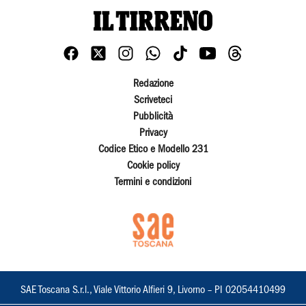
Redazione
Scriveteci
Pubblicità
Privacy
Codice Etico e Modello 231
Cookie policy
Termini e condizioni
SAE Toscana S.r.l., Viale Vittorio Alfieri 9, Livorno – PI 02054410499