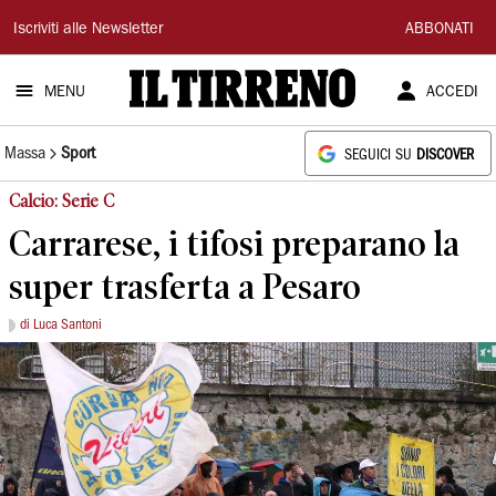
Il
Iscriviti alle Newsletter
ABBONATI
Tirreno
MENU
ACCEDI
Massa
Sport
SEGUICI SU
DISCOVER
Calcio: Serie C
Carrarese, i tifosi preparano la
super trasferta a Pesaro
di Luca Santoni