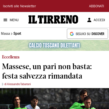
Il
Iscriviti alle Newsletter
ABBONATI
Tirreno
MENU
ACCEDI
Massa
Sport
SEGUICI SU
DISCOVER
Eccellenza
Massese, un pari non basta:
festa salvezza rimandata
di Alessandro Tabarrani