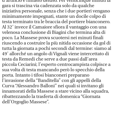
d’artificio è rimasto deluso. Per venticinque minuti la
gara si trascina via cadenzata solo da qualche
iniziativa personale, senza che i due portieri vengano
minimamente impegnati, stante un docile colpo di
testa terminato tra le braccia del portiere bianconero.
Al 32’ invece il Camaiore sfiora il vantaggio con una
velenosa conclusione di Biagini che termina alta di
poco. La Massese prova scuotersi nei minuti finali
riuscendo a costruire la più nitida occasione da gol di
tutta la giornata a pochi secondi dal termine: siamo al
49’ allorché un angolo di Vignali viene intercettato di
testa da Remedi che serve a due passi dall’area
piccola Ceciarini; l’esperto centrocampista colpisce a
sua volta di testa mancando però lo specchio della
porta. Intanto i tifosi bianconeri preparano
l’invasione della “Banditella” con gli appelli della
Curva “Alessandro Balloni” nei quali si invitano gli
innamorati della Massese a stare vicino alla squadra,
ribattezzando la trasferta di domenica “Giornata
dell’Orgoglio Massese”.