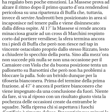
ha regalato ben poche emozioni. La Massese prova ad
alzare il ritmo dopo il primo quarto d’ora rendendosi
pericolosa su una ripartenza di Buffa che, tuttavia,
invece di servire Andreotti ben posizionato in area si
incaponisce nel tenere palla e viene disinnescato
dalla difesa ospite. Al 17’ la Massese si rende ancora
minacciosa grazie ad un cross di Marchini respinto
corto dal portiere versiliese; la sfera termina ancora
tra i piedi di Buffa che però non riesce nel tap in
vincente ostacolato proprio dallo stesso Rizzato, lesto
a chiudere lo specchio della porta. Sino alla mezz’ora
non succede più nulla se non una occasione per il
Camaiore con Viola che da buona posizione tenta un
pallonetto su Barsottini che però non ha problemi a
bloccare la palla. Solo un brivido dunque per la
tifoseria bianconera. Prima del termine della prima
frazione, al 47’ è ancora il portiere bianconero che
viene impegnato da una conclusione da fuori. Niente
da fare, si va al riposo con un risultato giusto vista la
pochezza delle occasioni create da entrambe le
squadre. Nella ripresa chi si aspettava i fuochi