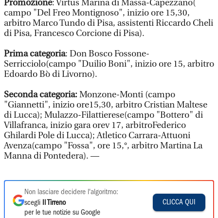
Promozione
: Virtus Marina di Massa-Capezzano(
campo "Del Freo Montignoso", inizio ore 15,30,
arbitro Marco Tundo di Pisa, assistenti Riccardo Cheli
di Pisa, Francesco Corcione di Pisa).
Prima categoria
: Don Bosco Fossone-
Serricciolo(campo "Duilio Boni", inizio ore 15, arbitro
Edoardo Bò di Livorno).
Seconda categoria:
Monzone-Monti (campo
"Giannetti", inizio ore15,30, arbitro Cristian Maltese
di Lucca); Mulazzo-Filattierese(campo "Bottero" di
Villafranca, inizio gara orev 17, arbitroFederico
Ghilardi Pole di Lucca); Atletico Carrara-Attuoni
Avenza(campo "Fossa", ore 15,°, arbitro Martina La
Manna di Pontedera). —
Non lasciare decidere l'algoritmo:
CLICCA QUI
scegli
Il Tirreno
per le tue notizie su Google