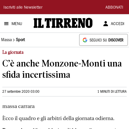
Il
Iscriviti alle Newsletter
ABBONATI
Tirreno
MENU
ACCEDI
Massa
Sport
SEGUICI SU
DISCOVER
La giornata
C’è anche Monzone-Monti una
sfida incertissima
27 settembre 2020 03:00
1 MINUTI DI LETTURA
massa carrara
Ècco il quadro e gli arbitri della giornata odierna.