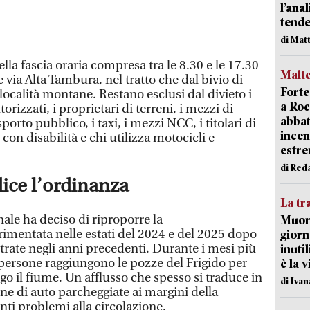
l’ana
tende
di Mat
lla fascia oraria compresa tra le 8.30 e le 17.30
Malt
e via Alta Tambura, nel tratto che dal bivio di
Forte
ocalità montane. Restano esclusi dal divieto i
a Roc
torizzati, i proprietari di terreni, i mezzi di
abbat
asporto pubblico, i taxi, i mezzi NCC, i titolari di
incen
on disabilità e chi utilizza motocicli e
estr
di Red
dice l’ordinanza
La tr
le ha deciso di riproporre la
Muore
imentata nelle estati del 2024 e del 2025 dopo
giorn
strate negli anni precedenti. Durante i mesi più
inuti
di persone raggiungono le pozze del Frigido per
è la 
ngo il fiume. Un afflusso che spesso si traduce in
di Ivan
ne di auto parcheggiate ai margini della
nti problemi alla circolazione.