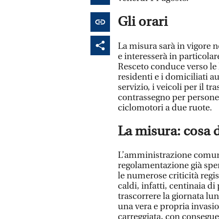
Gli orari
La misura sarà in vigore ne
e interesserà in particolar
Resceto conduce verso le l
residenti e i domiciliati au
servizio, i veicoli per il tr
contrassegno per persone c
ciclomotori a due ruote.
La misura: cosa 
L’amministrazione comuna
regolamentazione già sper
le numerose criticità regi
caldi, infatti, centinaia 
trascorrere la giornata lu
una vera e propria invasio
carreggiata, con consegue