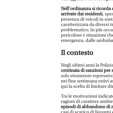
Nell’ordinanza si ricorda
arrivate dai residenti
, spe
presenza di veicoli in sos
caratterizzata da diversi t
problematico. In più occas
pericolose e situazioni ch
emergenza, dalle ambulanze
Il contesto
Negli ultimi anni la Poliz
centinaia di sanzioni per s
solo strumento repressivo
nei fine settimana estivi
qui la scelta di limitare d
Tra le motivazioni indica
ragioni di carattere ambien
episodi di abbandono di ri
casi di scarico di liquam