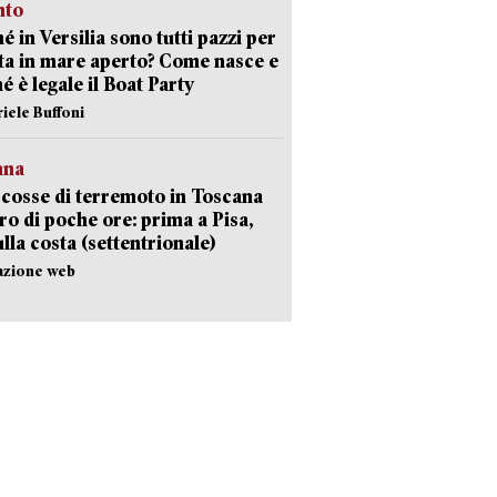
nto
é in Versilia sono tutti pazzi per
sta in mare aperto? Come nasce e
é è legale il Boat Party
riele Buffoni
ana
cosse di terremoto in Toscana
iro di poche ore: prima a Pisa,
ulla costa (settentrionale)
azione web