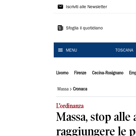
Il
Iscriviti alle Newsletter
Tirreno
Sfoglia il quotidiano
MENU
TOSCANA
Livorno
Firenze
Cecina-Rosignano
Emp
Massa
Cronaca
L’ordinanza
Massa, stop alle
raggiungere le 