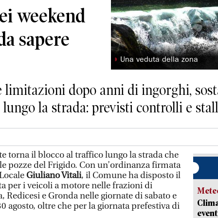
 nei weekend
 da sapere
◗
Una veduta della zona
limitazioni dopo anni di ingorghi, sosta
ungo la strada: previsti controlli e stall
torna il blocco al traffico lungo la strada che
le pozze del Frigido. Con un’ordinanza firmata
a Locale
Giuliano Vitali
, il Comune ha disposto il
ta per i veicoli a motore nelle frazioni di
Mete
, Redicesi e Gronda nelle giornate di sabato e
Clima
0 agosto, oltre che per la giornata prefestiva di
event