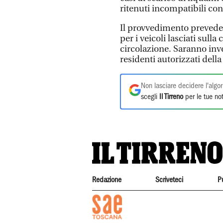
ritenuti incompatibili con 
Il provvedimento prevede i
per i veicoli lasciati sull
circolazione. Saranno invec
residenti autorizzati dell
Non lasciare decidere l'algor
scegli
Il Tirreno
per le tue not
Redazione
Scriveteci
P