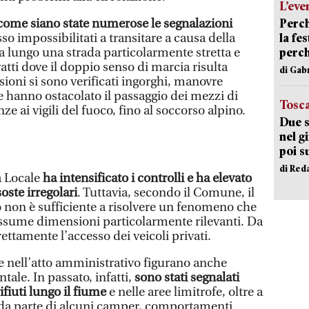
L’eve
Perch
 come siano state numerose le segnalazioni
la fe
sso impossibilitati a transitare a causa della
perch
ta lungo una strada particolarmente stretta e
ratti dove il doppio senso di marcia risulta
di Gab
ioni si sono verificati ingorghi, manovre
e hanno ostacolato il passaggio dei mezzi di
Tosc
 ai vigili del fuoco, fino al soccorso alpino.
Due s
nel g
poi s
di Red
ia Locale
ha intensificato i controlli e ha elevato
oste irregolari
. Tuttavia, secondo il Comune, il
 non è sufficiente a risolvere un fenomeno che
 assume dimensioni particolarmente rilevanti. Da
irettamente l’accesso dei veicoli privati.
te nell’atto amministrativo figurano anche
tale. In passato, infatti,
sono stati segnalati
fiuti lungo il fiume
e nelle aree limitrofe, oltre a
i da parte di alcuni camper, comportamenti