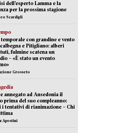
lisi dell’esperto Lamma e la
nza per la prossima stagione
teo Scardigli
empo
 temporale con grandine e vento
calbegna e Pitigliano: alberi
tuti, fulmine scatena un
dio – «È stato un evento
emo»
azione Grosseto
agedia
 annegato ad Ansedonia il
o prima del suo compleanno:
li i tentativi di rianimazione – Chi
vittima
a Agostini