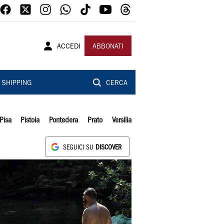
ACCEDI
ABBONATI
SHIPPING
CERCA
Pisa
Pistoia
Pontedera
Prato
Versilia
SEGUICI SU
DISCOVER