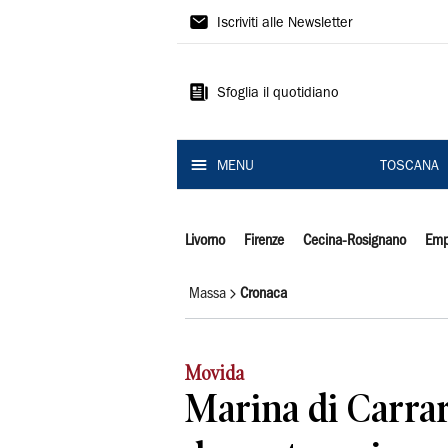
Il
Iscriviti alle Newsletter
Tirreno
Sfoglia il quotidiano
MENU
TOSCANA
Livorno
Firenze
Cecina-Rosignano
Emp
Massa
Cronaca
Movida
Marina di Carrar