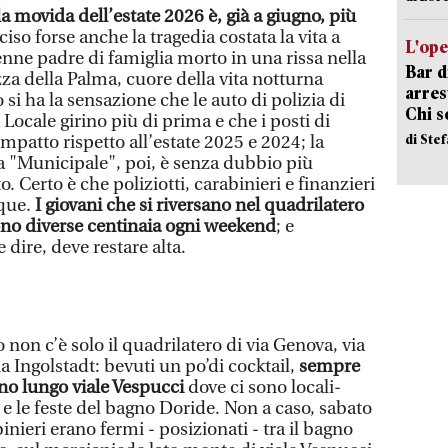
la movida dell’estate 2026 è, già a giugno, più
iso forse anche la tragedia costata la vita a
L'ope
nne padre di famiglia morto in una rissa nella
Bar d
azza della Palma, cuore della vita notturna
arrest
si ha la sensazione che le auto di polizia di
Chi 
a Locale girino più di prima e che i posti di
di Ste
impatto rispetto all’estate 2025 e 2024; la
la "Municipale", poi, è senza dubbio più
o. Certo è che poliziotti, carabinieri e finanzieri
que.
I giovani che si riversano nel quadrilatero
ono diverse centinaia ogni weekend
; e
 dire, deve restare alta.
 non c’è solo il quadrilatero di via Genova, via
a Ingolstadt: bevuti un po’di cocktail,
sempre
ano lungo viale Vespucci
dove ci sono locali-
e le feste del bagno Doride. Non a caso, sabato
binieri erano fermi - posizionati - tra il bagno