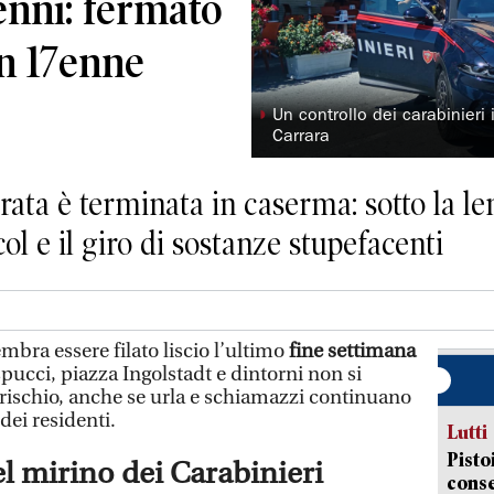
enni: fermato
un 17enne
◗
Un controllo dei carabinieri
Carrara
rata è terminata in caserma: sotto la len
lcol e il giro di sostanze stupefacenti
a essere filato liscio l’ultimo
fine settimana
espucci, piazza Ingolstadt e dintorni non si
 rischio, anche se urla e schiamazzi continuano
dei residenti.
Lutti
Pisto
el mirino dei Carabinieri
conse