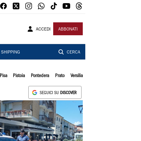
ACCEDI
ABBONATI
SHIPPING
CERCA
Pisa
Pistoia
Pontedera
Prato
Versilia
SEGUICI SU
DISCOVER