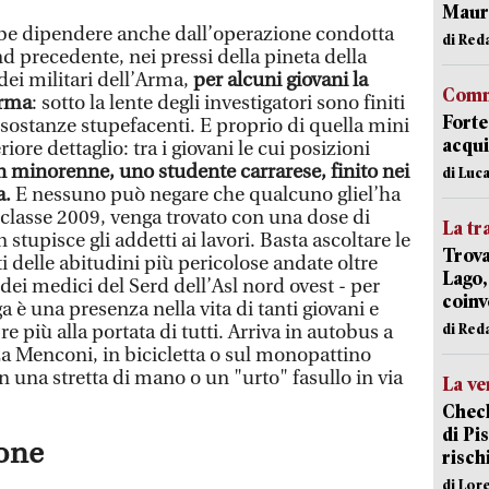
Mauro
rebbe dipendere anche dall’operazione condotta
di Red
d precedente, nei pressi della pineta della
dei militari dell’Arma,
per alcuni giovani la
Comm
erma
: sotto la lente degli investigatori sono finiti
Forte
di sostanze stupefacenti. E proprio di quella mini
acqui
iore dettaglio: tra i giovani le cui posizioni
 minorenne, uno studente carrarese, finito nei
di Luca
a.
E nessuno può negare che qualcuno gliel’ha
classe 2009, venga trovato con una dose di
La tr
stupisce gli addetti ai lavori. Basta ascoltare le
Trova
tti delle abitudini più pericolose andate oltre
Lago,
 dei medici del Serd dell’Asl nord ovest - per
coinv
a è una presenza nella vita di tanti giovani e
di Red
 più alla portata di tutti. Arriva in autobus a
za Menconi, in bicicletta o sul monopattino
on una stretta di mano o un "urto" fasullo in via
La ve
Check
di Pis
one
risch
di Lor