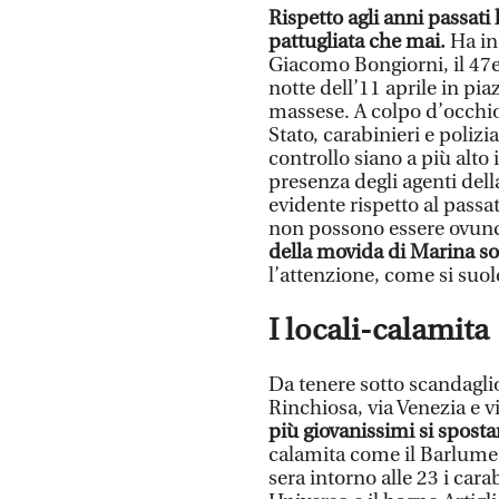
Rispetto agli anni passati 
pattugliata che mai.
Ha inc
Giacomo Bongiorni, il 47e
notte dell’11 aprile in pi
massese. A colpo d’occhio 
Stato, carabinieri e polizi
controllo siano a più alto 
presenza degli agenti del
evidente rispetto al passat
non possono essere ovun
della movida di Marina s
l’attenzione, come si suole
I locali-calamita
Da tenere sotto scandaglio
Rinchiosa, via Venezia e vi
più giovanissimi si spost
calamita come il Barlume 
sera intorno alle 23 i cara