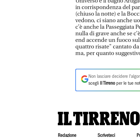
Universo e il bagno Artigl
in corrispondenza del parc
(chiuso la notte) e la Bocci
vedono, ci siano anche u
c’è anche la Passeggiata 
nulla di grave anche se c’è
end accende un fuoco sulla
quattro risate" cantato da
ma, per quanto suggestivo
Non lasciare decidere l'algor
scegli
Il Tirreno
per le tue not
Redazione
Scriveteci
P