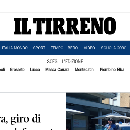
ITALIA MONDO
SPORT
TEMPO LIBERO
VIDEO
SCUOLA 2030
SCEGLI L'EDIZIONE
oli
Grosseto
Lucca
Massa-Carrara
Montecatini
Piombino-Elba
a, giro di