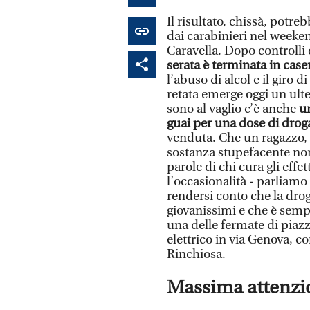
Il risultato, chissà, pot
dai carabinieri nel weeken
Caravella. Dopo controlli 
serata è terminata in cas
l’abuso di alcol e il giro 
retata emerge oggi un ulter
sono al vaglio c’è anche
un
guai per una dose di drog
venduta. Che un ragazzo, 
sostanza stupefacente non 
parole di chi cura gli effe
l’occasionalità - parliamo
rendersi conto che la drog
giovanissimi e che è sempre
una delle fermate di piaz
elettrico in via Genova, c
Rinchiosa.
Massima attenzi