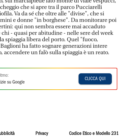
io, sul marciapiede lato monte di viale Vespucci,
heggio che si apre tra il parco Pucciarelli
ofila. Va da sé che oltre alle "divise", che si
omini e donne "in borghese". Da monitorare poi
Pertini: qui non sembra essere mai accaduto
 chi - quasi per abitudine - nelle sere del week
 spiaggia libera del porto. Quel "fuoco,
 Baglioni ha fatto sognare generazioni intere
, accendere un falò sulla spiaggia è un reato.
itmo:
CLICCA QUI
izie su Google
ubblicità
Privacy
Codice Etico e Modello 231