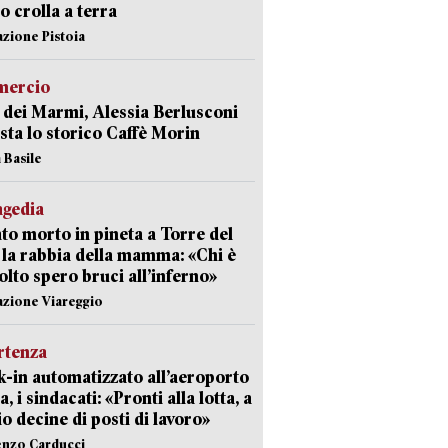
 crolla a terra
azione Pistoia
ercio
 dei Marmi, Alessia Berlusconi
sta lo storico Caffè Morin
 Basile
agedia
to morto in pineta a Torre del
 la rabbia della mamma: «Chi è
olto spero bruci all’inferno»
azione Viareggio
rtenza
-in automatizzato all’aeroporto
a, i sindacati: «Pronti alla lotta, a
io decine di posti di lavoro»
enzo Carducci