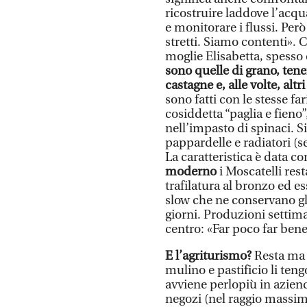
ricostruire laddove l’acqu
e monitorare i flussi. Però
stretti. Siamo contenti». C
moglie Elisabetta, spesso 
sono quelle di grano, tene
castagne e, alle volte, altr
sono fatti con le stesse f
cosiddetta “paglia e fieno
nell’impasto di spinaci. Si
pappardelle e radiatori (se
La caratteristica è data 
moderno
i Moscatelli res
trafilatura al bronzo ed e
slow che ne conservano gl
giorni. Produzioni settima
centro: «Far poco far bene
E l’agriturismo?
Resta ma 
mulino e pastificio li ten
avviene perlopiù in azienda
negozi (nel raggio massim