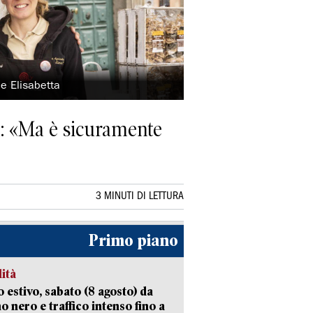
ie Elisabetta
ua: «Ma è sicuramente
3 MINUTI DI LETTURA
Primo piano
lità
 estivo, sabato (8 agosto) da
no nero e traffico intenso fino a