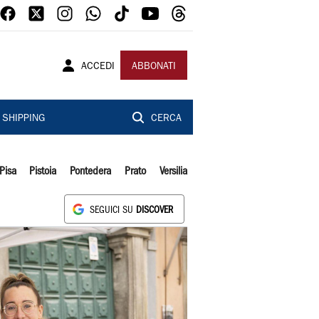
ACCEDI
ABBONATI
SHIPPING
CERCA
Pisa
Pistoia
Pontedera
Prato
Versilia
SEGUICI SU
DISCOVER