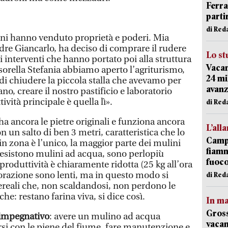
Ferr
parti
di Red
oni hanno venduto proprietà e poderi. Mia
re Giancarlo, ha deciso di comprare il rudere
Lo st
i interventi che hanno portato poi alla struttura
Vacan
 sorella Stefania abbiamo aperto l’agriturismo,
24 mi
i chiudere la piccola stalla che avevamo per
avanz
ano, creare il nostro pastificio e laboratorio
ività principale è quella lì».
di Red
ha ancora le pietre originali e funziona ancora
L’all
n un salto di ben 3 metri, caratteristica che lo
Campi
i: in zona è l’unico, la maggior parte dei mulini
fiamm
a esistono mulini ad acqua, sono perlopiù
fuoc
 produttività è chiaramente ridotta (25 kg all’ora
avorazione sono lenti, ma in questo modo si
di Red
cereali che, non scaldandosi, non perdono le
che: restano farina viva, si dice così.
In ma
Gross
 impegnativo
: avere un mulino ad acqua
vacan
rsi con le piene del fiume, fare manutenzione e