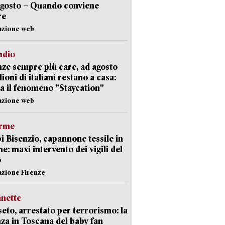
agosto – Quando conviene
re
azione web
udio
ze sempre più care, ad agosto
lioni di italiani restano a casa:
a il fenomeno "Staycation"
azione web
arme
 Bisenzio, capannone tessile in
e: maxi intervento dei vigili del
o
azione Firenze
nette
eto, arrestato per terrorismo: la
za in Toscana del baby fan