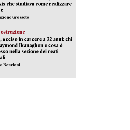
Isis che studiava come realizzare
be
azione Grosseto
costruzione
, ucciso in carcere a 32 anni: chi
Raymond Ikanagbon e cosa è
sso nella sezione dei reati
ali
lo Nencioni