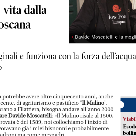
 vita dalla
toscana
◗
Davide Moscatelli e la mogl
ginali e funziona con la forza dell’acq
»
a potrebbe avere oltre cinquecento anni, anche
recente, di agriturismo e pastificio “
Il Mulino
”,
Sorano a Filattiera, bisogna andare all’anno 2000
lare Davide Moscatelli
: «Il Mulino risale al 1500,
Viabi
rovata è del 1589, noi collochiamo l’inizio di
Esodo
avoravano già i miei bisnonni e probabilmente
bolli
 padroni ma come mezzadri.