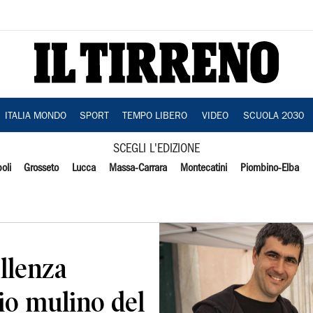
ITALIA MONDO
SPORT
TEMPO LIBERO
VIDEO
SCUOLA 2030
SCEGLI L'EDIZIONE
oli
Grosseto
Lucca
Massa-Carrara
Montecatini
Piombino-Elba
llenza
hio mulino del