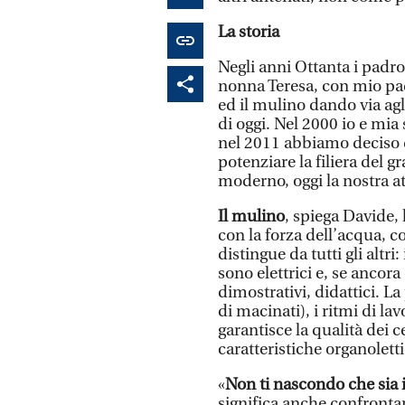
La storia
Negli anni Ottanta i padr
nonna Teresa, con mio pad
ed il mulino dando via agl
di oggi. Nel 2000 io e mia
nel 2011 abbiamo deciso d
potenziare la filiera del gr
moderno, oggi la nostra att
Il mulino
, spiega Davide, 
con la forza dell’acqua, co
distingue da tutti gli altr
sono elettrici e, se ancor
dimostrativi, didattici. La
di macinati), i ritmi di l
garantisce la qualità dei 
caratteristiche organoletti
«
Non ti nascondo che sia
significa anche confronta