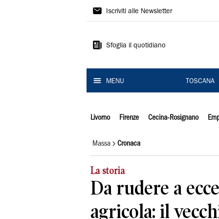
Il
Iscriviti alle Newsletter
Tirreno
Sfoglia il quotidiano
MENU
TOSCANA
Livorno
Firenze
Cecina-Rosignano
Emp
Massa
Cronaca
La storia
Da rudere a ecce
agricola: il vecc