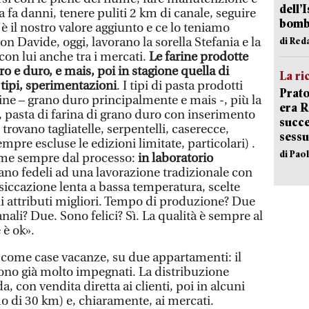
dell’
a
fa danni, tenere puliti 2 km di canale, seguire
bom
 è il nostro valore aggiunto e ce lo teniamo
on Davide, oggi, lavorano la sorella Stefania e la
di Red
con lui anche tra i mercati.
Le farine prodotte
ro e duro, e mais, poi in stagione quella di
La ri
i tipi, sperimentazioni
. I tipi di pasta prodotti
Prato
arine – grano duro principalmente e mais -, più la
era 
”, pasta di farina di grano duro con inserimento
succe
 trovano tagliatelle, serpentelli, caserecce,
sessu
mpre escluse le edizioni limitate, particolari) .
di Pao
come sempre dal processo:
in laboratorio
tano fedeli ad una lavorazione tradizionale con
ssiccazione lenta a bassa temperatura, scelte
i attributi migliori. Tempo di produzione? Due
nali? Due. Sono felici? Sì. La qualità è sempre al
 è ok».
come case vacanze, su due appartamenti: il
gono già molto impegnati. La distribuzione
, con vendita diretta ai clienti, poi in alcuni
o di 30 km) e, chiaramente, ai mercati.