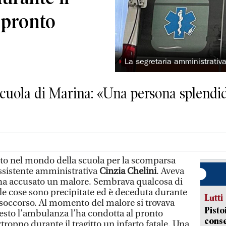
 pronto
◗
La segretaria amministrativ
 scuola di Marina: «Una persona splend
o nel mondo della scuola per la scomparsa
 assistente amministrativa
Cinzia Chelini
. Aveva
 ha accusato un malore. Sembrava qualcosa di
le cose sono precipitate ed è deceduta durante
Lutti
o soccorso. Al momento del malore si trovava
Pisto
uesto l’ambulanza l’ha condotta al pronto
conse
troppo durante il tragitto un infarto fatale. Una