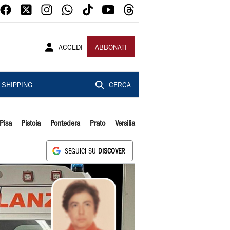
ACCEDI
ABBONATI
SHIPPING
CERCA
Pisa
Pistoia
Pontedera
Prato
Versilia
SEGUICI SU
DISCOVER