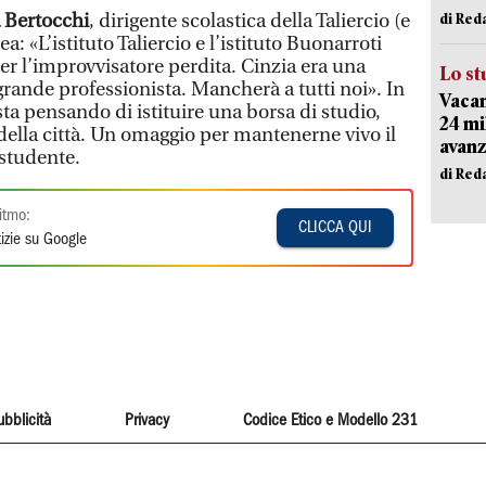
 Bertocchi
, dirigente scolastica della Taliercio (e
di Red
a: «L’istituto Taliercio e l’istituto Buonarroti
per l’improvvisatore perdita. Cinzia era una
Lo st
rande professionista. Mancherà a tutti noi». In
Vacan
ta pensando di istituire una borsa di studio,
24 mi
della città. Un omaggio per mantenerne vivo il
avanz
 studente.
di Red
itmo:
CLICCA QUI
izie su Google
ubblicità
Privacy
Codice Etico e Modello 231