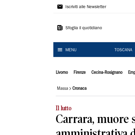
Il
Iscriviti alle Newsletter
Tirreno
Sfoglia il quotidiano
MENU
TOSCANA
Livorno
Firenze
Cecina-Rosignano
Emp
Massa
Cronaca
Il lutto
Carrara, muore 
amministrativa d