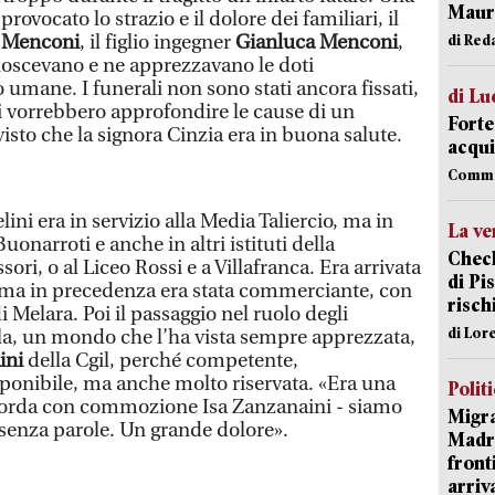
Mauro
ovocato lo strazio e il dolore dei familiari, il
 Menconi
, il figlio ingegner
Gianluca Menconi
,
di Red
noscevano e ne apprezzavano le doti
o umane. I funerali non sono stati ancora fissati,
di Lu
i vorrebbero approfondire le cause di un
Forte
isto che la signora Cinzia era in buona salute.
acqui
Comme
ini era in servizio alla Media Taliercio, ma in
La ve
uonarroti e anche in altri istituti della
Check
ri, o al Liceo Rossi e a Villafranca. Era arrivata
di Pis
, ma in precedenza era stata commerciante, con
risch
di Melara. Poi il passaggio nel ruolo degli
di Lor
la, un mondo che l’ha vista sempre apprezzata,
ini
della Cgil, perché competente,
ponibile, ma anche molto riservata. «Era una
Polit
 ricorda con commozione Isa Zanzanaini - siamo
Migra
i, senza parole. Un grande dolore».
Madri
front
arriva