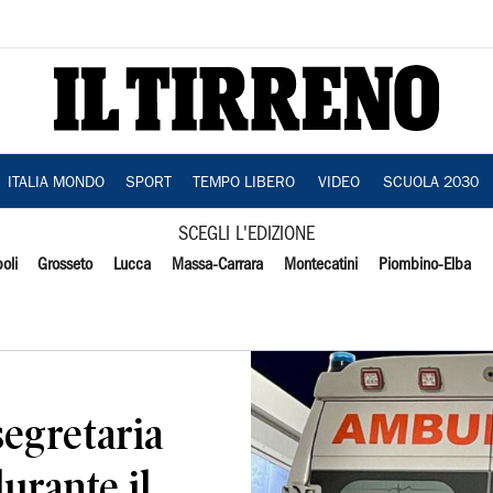
ITALIA MONDO
SPORT
TEMPO LIBERO
VIDEO
SCUOLA 2030
SCEGLI L'EDIZIONE
oli
Grosseto
Lucca
Massa-Carrara
Montecatini
Piombino-Elba
segretaria
urante il