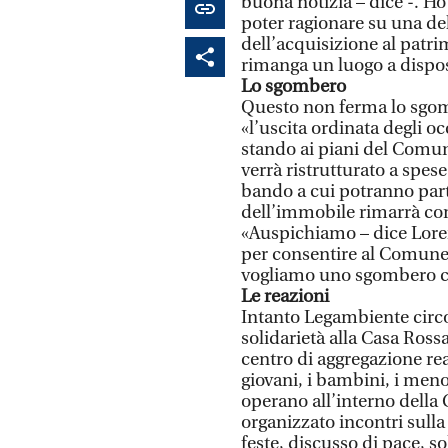
buona notizia – dice -. H
poter ragionare su una de
dell’acquisizione al patri
rimanga un luogo a dispo
Lo sgombero
Questo non ferma lo sgom
«l’uscita ordinata degli oc
stando ai piani del Comune
verrà ristrutturato a spese
bando a cui potranno part
dell’immobile rimarrà co
«Auspichiamo – dice Loren
per consentire al Comune d
vogliamo uno sgombero con
Le reazioni
Intanto Legambiente circ
solidarietà alla Casa Rossa
centro di aggregazione rea
giovani, i bambini, i meno
operano all’interno della 
organizzato incontri sulla l
feste, discusso di pace, sol