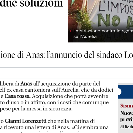
due soluzioni
◗
Lo striscione contro lo sgo
sull’Aurelia
izione di Anas: l’annuncio del sindaco Lo
ibera di
Anas
all’acquisizione da parte del
ll’ex casa cantoniera sull’Aurelia, che da dodici
le
Casa rossa
. Acquisizione che potrà avvenire
o d’uso o in affitto, con i costi che comunque
Sism
pese per la messa in sicurezza.
Nuova
provi
aco
Gianni Lorenzetti
che nella mattina di
a ricevuto una lettera di Anas. «Ci sembra una
di Red