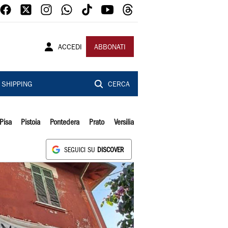
ACCEDI
ABBONATI
SHIPPING
CERCA
Pisa
Pistoia
Pontedera
Prato
Versilia
SEGUICI SU
DISCOVER