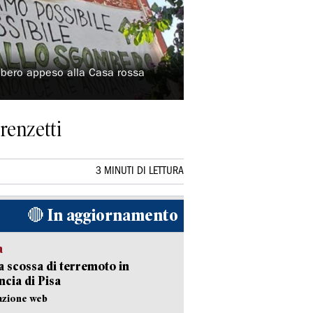
mbero appeso alla Casa rossa
renzetti
3 MINUTI DI LETTURA
🔴 In aggiornamento
a
 scossa di terremoto in
ncia di Pisa
azione web