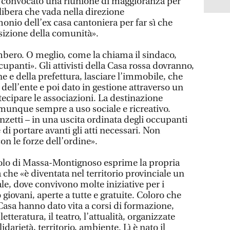
o convocato una riunione di maggioranza per
libera che vada nella direzione
monio dell’ex casa cantoniera per far sì che
sizione della comunità».
bero. O meglio, come la chiama il sindaco,
cupanti». Gli attivisti della Casa rossa dovranno,
 e della prefettura, lasciare l’immobile, che
 dell’ente e poi dato in gestione attraverso un
ecipare le associazioni. La destinazione
munque sempre a uso sociale e ricreativo.
zetti – in una uscita ordinata degli occupanti
i portare avanti gli atti necessari. Non
 le forze dell’ordine».
olo di Massa-Montignoso esprime la propria
 che «è diventata nel territorio provinciale un
le, dove convivono molte iniziative per i
 giovani, aperte a tutte e gratuite. Coloro che
Casa hanno dato vita a corsi di formazione,
etteratura, il teatro, l’attualità, organizzate
idarietà, territorio, ambiente. Lì è nato il