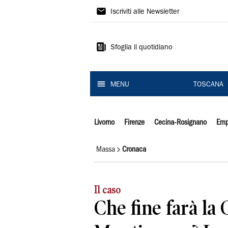
Il
Iscriviti alle Newsletter
Tirreno
Sfoglia il quotidiano
MENU
TOSCANA
Livorno
Firenze
Cecina-Rosignano
Emp
Massa
Cronaca
Il caso
Che fine farà la 