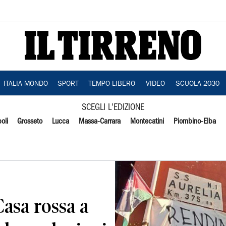
ITALIA MONDO
SPORT
TEMPO LIBERO
VIDEO
SCUOLA 2030
SCEGLI L'EDIZIONE
oli
Grosseto
Lucca
Massa-Carrara
Montecatini
Piombino-Elba
Casa rossa a