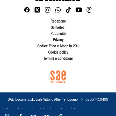
Redazione
Scriveteci
Pubblicità
Privacy
Codice Etico e Modello 231
Cookie policy
Termini e condizioni
SAE Toscana S.r.l., Viale Vittorio Alfieri 9, Livorno – PI 02054410499
I diritti delle immagini e dei testi sono riservati. È espressamente vietata la