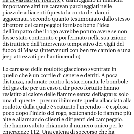
ha devastato tre roulotte
e danneggiato in maniera
importante altri tre caravan parcheggiati nelle
piazzole adiacenti (questa la conta dei danni
aggiornata, secondo quanto testimoniato dallo stesso
direttore del campeggio) fornisce bene l’idea
dell’impatto che il rogo avrebbe potuto avere se non
fosse stato contenuto e poi fermato nella sua azione
distruttrice dall’intervento tempestivo dei vigili del
fuoco di Massa (intervenuti con ben tre camion e una
jeep attrezzati per l’antincendio).
Le carcasse delle roulotte giacciono sventrate in
quello che è un cortile di cenere e detriti. A poca
distanza, radunate contro la staccionata, le bombole
del gas che per un caso a dir poco fortuito hanno
resistito al calore delle fiamme senza deflagrare: solo
una di queste – presumibilmente quella allacciata alla
roulotte dalla quale è scaturito l’incendio – è esplosa
poco dopo l’inizio del rogo, scatenando le fiamme più
alte e allarmando clienti e dirigenti del campeggio,
che hanno subito chiamato il numero unico per le
emergenze 112. Una catena di soccorso che ha