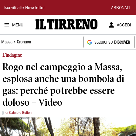
Il
Iscriviti alle Newsletter
ABBONATI
Tirreno
MENU
ACCEDI
Massa
Cronaca
SEGUICI SU
DISCOVER
L’indagine
Rogo nel campeggio a Massa,
esplosa anche una bombola di
gas: perché potrebbe essere
doloso – Video
di Gabriele Buffoni