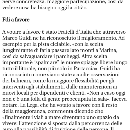
Serve concretezza, maggiore partecipazione, così da
vedere cosa ha bisogno oggi la città».
Fdi a favore
A votare a favore è stato Fratelli d’Italia che attraverso
Marco Guidi ne ha riconosciuto il miglioramento. Ad
esempio per la pista ciclabile, «con la scelta
lungimirante di farla passare lato monti a Marina,
così da salvaguardare i parcheggi. Altra scelta
importante è “spalmare” le nuove spiagge libere lungo
tutto il litorale, non più solo in Partaccia». Guidi ha
riconosciuto come siano state accolte osservazioni
dei balneari, come la maggiore flessibilità per gli
interventi agli stabilimenti, dalle manutenzioni ai
nuovi locali per dipendenti e clienti. «Non a caso oggi
non c’è una folla di gente preoccupata in sala», faceva
notare. La Lega, che ha votato a favore con il resto
della maggioranza, commenta dicendo che
«finalmente i viali a mare diventano uno spazio da
vivere: l'attenzione si sposta dalla percorrenza delle
auto alla possibilità di fruizione delle persone. Il