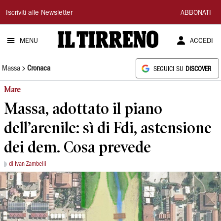
Il
Iscriviti alle Newsletter
ABBONATI
Tirreno
MENU
ACCEDI
Massa
Cronaca
SEGUICI SU
DISCOVER
Mare
Massa, adottato il piano
dell’arenile: sì di Fdi, astensione
dei dem. Cosa prevede
di Ivan Zambelli