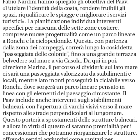
Fabio Nardini hanno spiegato gli obiettivi del Paav:
«Tutelare l’identità della costa, rendere fruibili gli
spazi, riqualificare le spiagge e migliorare i servizi
turistici». La pianificazione individua interventi
specifici per ciascuna delle sette zone costiere,
comprese nuove progettualità come un parco lineare
a Ronchi e la ciclopedonale. Questa, con partenza
dalla zona dei campeggi, correrà lungo la cosiddetta
“passeggiata delle colonie”, fino a una grande terrazza
belvedere sul mare a via Casola. Da qui in poi,
direzione Marina, il percorso si dividerà: sul lato mare
ci sarà una passeggiata valorizzata da stabilimenti e
locali, mentre lato monti proseguirà la ciclabile verso
Ronchi, dove sorgerà un parco lineare pensato in
linea con gli elementi del paesaggio circostante. Il
Paav include anche interventi sugli stabilimenti
balneari, con l’apertura di varchi visivi verso il mare
rispetto alle strade perpendicolari al lungomare.
Questo porterà a spostamenti delle strutture balneari,
e allora in virtù di questo ci saranno premialità per i
concessionari che potranno riorganizzare le strutture,
offrendo servizi aggiuntivi come sanitari per