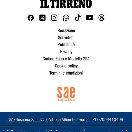
Redazione
Scriveteci
Pubblicità
Privacy
Codice Etico e Modello 231
Cookie policy
Termini e condizioni
SAE Toscana S.r.l., Viale Vittorio Alfieri 9, Livorno – PI 02054410499
I diritti delle immagini e dei testi sono riservati. È espressamente vietata la