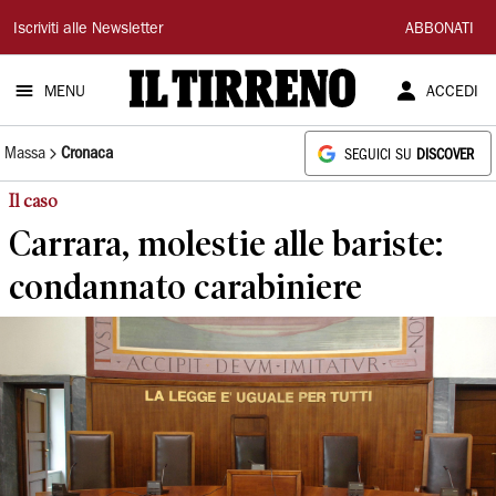
Il
Iscriviti alle Newsletter
ABBONATI
Tirreno
MENU
ACCEDI
Massa
Cronaca
SEGUICI SU
DISCOVER
Il caso
Carrara, molestie alle bariste:
condannato carabiniere