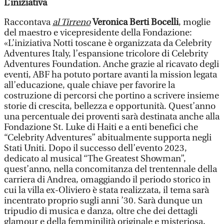
L’iniziativa
Raccontava
al Tirreno
Veronica Berti Bocelli
, moglie
del maestro e vicepresidente della Fondazione:
«L’iniziativa Notti toscane è organizzata da Celebrity
Adventures Italy, l’espansione tricolore di Celebrity
Adventures Foundation. Anche grazie al ricavato degli
eventi, ABF ha potuto portare avanti la mission legata
all’educazione, quale chiave per favorire la
costruzione di percorsi che portino a scrivere insieme
storie di crescita, bellezza e opportunità. Quest’anno
una percentuale dei proventi sarà destinata anche alla
Fondazione St. Luke di Haiti e a enti benefici che
“Celebrity Adventures” abitualmente supporta negli
Stati Uniti. Dopo il successo dell’evento 2023,
dedicato al musical “The Greatest Showman”,
quest’anno, nella concomitanza del trentennale della
carriera di Andrea, omaggiando il periodo storico in
cui la villa ex-Oliviero è stata realizzata, il tema sarà
incentrato proprio sugli anni ’30. Sarà dunque un
tripudio di musica e danza, oltre che dei dettagli
glamour e della femminilità originale e misteriosa,