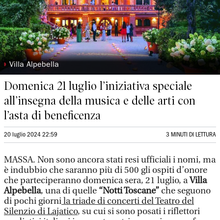
◗
Villa Alpebella
Domenica 21 luglio l’iniziativa speciale
all’insegna della musica e delle arti con
l’asta di beneficenza
20 luglio 2024 22:59
3 MINUTI DI LETTURA
MASSA. Non sono ancora stati resi ufficiali i nomi, ma
è indubbio che saranno più di 500 gli ospiti d’onore
che parteciperanno domenica sera, 21 luglio, a
Villa
Alpebella
, una di quelle
“Notti Toscane”
che seguono
di pochi giorni
la triade di concerti del Teatro del
Silenzio di Lajatico
, su cui si sono posati i riflettori