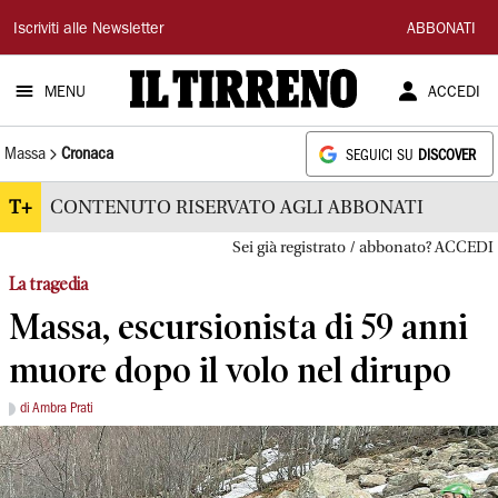
Il
Iscriviti alle Newsletter
ABBONATI
Tirreno
MENU
ACCEDI
Massa
Cronaca
SEGUICI SU
DISCOVER
T+
CONTENUTO RISERVATO AGLI ABBONATI
Sei già registrato / abbonato? ACCEDI
La tragedia
Massa, escursionista di 59 anni
muore dopo il volo nel dirupo
di Ambra Prati