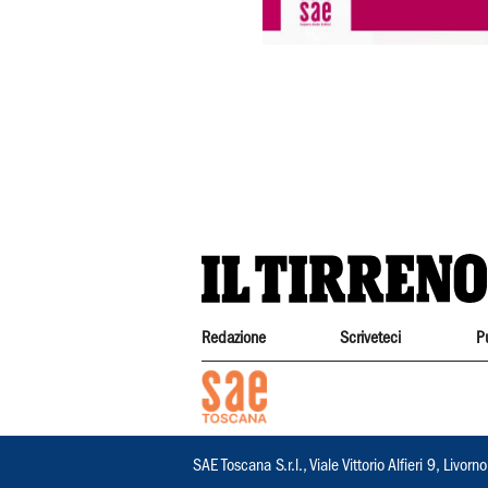
Redazione
Scriveteci
P
SAE Toscana S.r.l., Viale Vittorio Alfieri 9, Li