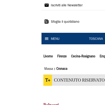
Il
Iscriviti alle Newsletter
Tirreno
Sfoglia il quotidiano
MENU
TOSCANA
Livorno
Firenze
Cecina-Rosignano
Emp
Massa
Cronaca
T+
CONTENUTO RISERVATO 