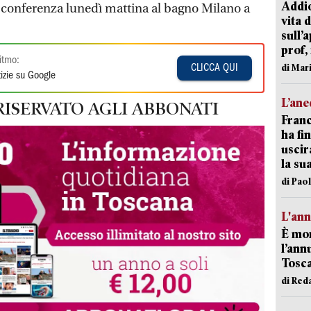
Addio
sa conferenza lunedì mattina al bagno Milano a
vita 
sull’
prof,
itmo:
di Mar
CLICCA QUI
izie su Google
L’an
RISERVATO AGLI ABBONATI
Franc
ha fin
uscir
la su
di Pao
L'an
È mor
l’ann
Tosca
di Red