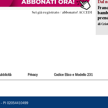
Dal n
Franc
Sei già registrato / abbonato? ACCEDI
bambi
pren
di Cri
ubblicità
Privacy
Codice Etico e Modello 231
vorno – PI 02054410499