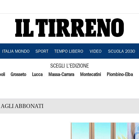
ITALIA MONDO
SPORT
TEMPO LIBERO
VIDEO
SCUOLA 2030
SCEGLI L'EDIZIONE
oli
Grosseto
Lucca
Massa-Carrara
Montecatini
Piombino-Elba
AGLI ABBONATI