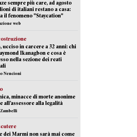
ze sempre più care, ad agosto
lioni di italiani restano a casa:
a il fenomeno "Staycation"
azione web
costruzione
, ucciso in carcere a 32 anni: chi
Raymond Ikanagbon e cosa è
sso nella sezione dei reati
ali
lo Nencioni
so
nica, minacce di morte anonime
e all’assessore alla legalità
n Zambelli
scutere
e dei Marmi non sarà mai come