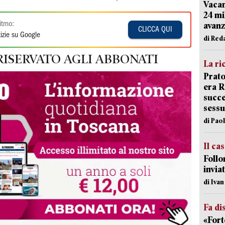
Vacan
24 mi
itmo:
avanz
CLICCA QUI
izie su Google
di Red
RISERVATO AGLI ABBONATI
La ri
Prato
era 
succe
sessu
di Pao
Il ca
Follo
inviat
di Iva
Fa di
«Fort