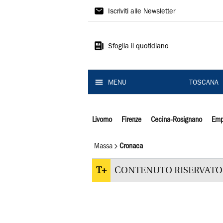
Il
Iscriviti alle Newsletter
Tirreno
Sfoglia il quotidiano
MENU
TOSCANA
Livorno
Firenze
Cecina-Rosignano
Emp
Massa
Cronaca
T+
CONTENUTO RISERVATO 