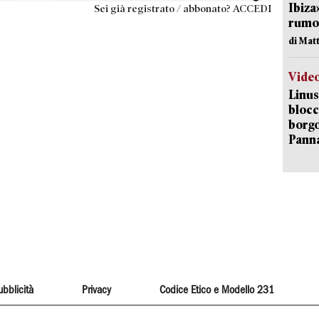
Ibiza
Sei già registrato / abbonato? ACCEDI
rumor
di Mat
Vide
Linus
blocc
borgo
Pann
ubblicità
Privacy
Codice Etico e Modello 231