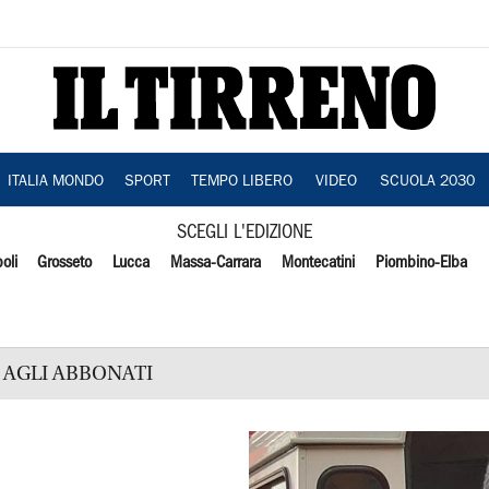
ITALIA MONDO
SPORT
TEMPO LIBERO
VIDEO
SCUOLA 2030
SCEGLI L'EDIZIONE
oli
Grosseto
Lucca
Massa-Carrara
Montecatini
Piombino-Elba
AGLI ABBONATI