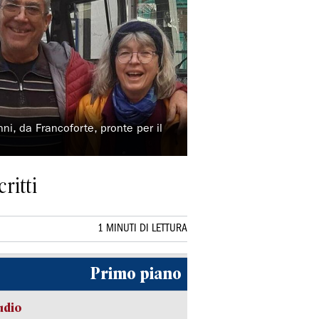
nni, da Francoforte, pronte per il
ritti
1 MINUTI DI LETTURA
Primo piano
udio