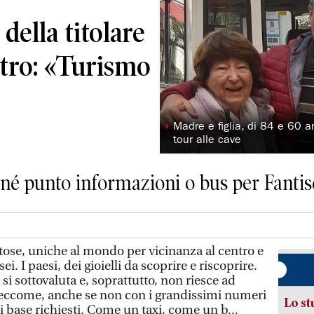
 della titolare
ntro: «Turismo
◗
Madre e figlia, di 84 e 60 a
tour alle cave
, né punto informazioni o bus per Fantisc
se, uniche al mondo per vicinanza al centro e
i. I paesi, dei gioielli da scoprire e riscoprire.
a si sottovaluta e, soprattutto, non riesce ad
’è, eccome, anche se non con i grandissimi numeri
Lo st
izi base richiesti. Come un taxi, come un b...