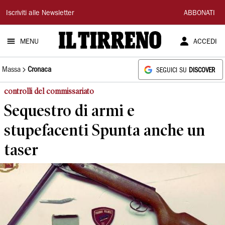
Il
Iscriviti alle Newsletter
ABBONATI
Tirreno
MENU
ACCEDI
Massa
Cronaca
SEGUICI SU
DISCOVER
controlli del commissariato
Sequestro di armi e
stupefacenti Spunta anche un
taser