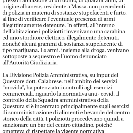
presso l’abitazione di un uomo, di quarant’anni, di
origine albanese, residente a Massa, con precedenti
di polizia in materia di sostanze stupefacenti e furto,
al fine di verificare l’eventuale presenza di armi
illegittimamente detenute. In effetti, all’interno
dell’abitazione i poliziotti rinvenivano una carabina
ed uno storditore elettrico, illegalmente detenuti,
nonché alcuni grammi di sostanza stupefacente di
tipo marijuana. Le armi, insieme alla droga, venivano
sottoposte a sequestro e l’uomo denunciato
all’Autorità Giudiziaria.
La Divisione Polizia Amministrativa, su input del
Questore dott. Calabrese, nell’ambito dei servizi
“movida”, ha potenziato i controlli agli esercizi
commerciali, riguardo la normativa anti- covid. Il
controllo della Squadra amministrativa della
Questura si è incentrato principalmente sugli esercizi
di somministrazione di alimenti e bevande del centro
storico della città. I poliziotti procedevano quindi a
sanzionare un bar del centro cittadino, poiché
ometteva di rispettare la vigente normativa