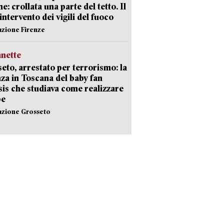
e: crollata una parte del tetto. Il
intervento dei vigili del fuoco
azione Firenze
nette
eto, arrestato per terrorismo: la
za in Toscana del baby fan
Isis che studiava come realizzare
be
azione Grosseto