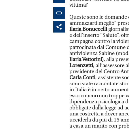
vittima?
Queste sono le domande e a
ammazzarti meglio” presen
Ilaria Bonuccelli
giornalis
e dell’inserto “Salute”, ol
campagna contro la violen
patrocinata dal Comune d
antiviolenza Sabine (mode
Ilaria Vettorini)
, alla pre
Lorenzetti
, all’assessore 
presidente del Centro Ant
Carla Conti
, assistente s
sono state raccontate stor
in Italia è in netto aumen
esso concorrono troppe vari
dipendenza psicologica del
obbligate dalla legge ad a
una costretta a dover an
ucciderla da più di 15 anni
a casa un marito con prob