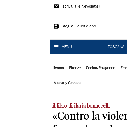
Il
Iscriviti alle Newsletter
Tirreno
Sfoglia il quotidiano
MENU
TOSCANA
Livorno
Firenze
Cecina-Rosignano
Emp
Massa
Cronaca
il libro di ilaria bonuccelli
«Contro la viole