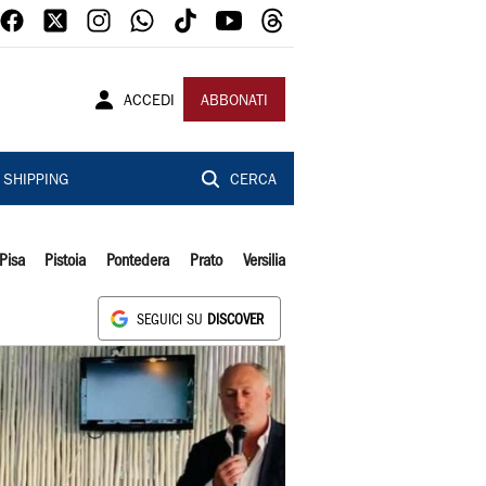
ACCEDI
ABBONATI
SHIPPING
CERCA
Pisa
Pistoia
Pontedera
Prato
Versilia
SEGUICI SU
DISCOVER