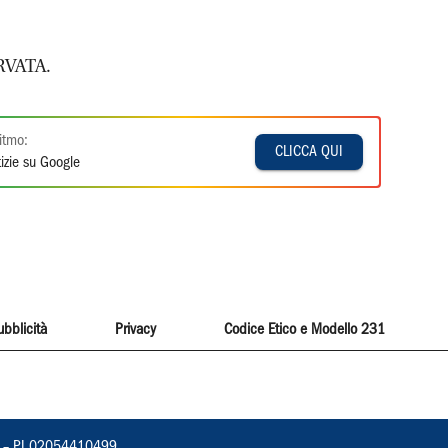
VATA.
itmo:
CLICCA QUI
izie su Google
ubblicità
Privacy
Codice Etico e Modello 231
vorno – PI 02054410499