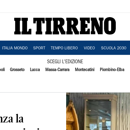
ITALIA MONDO
SPORT
TEMPO LIBERO
VIDEO
SCUOLA 2030
SCEGLI L'EDIZIONE
oli
Grosseto
Lucca
Massa-Carrara
Montecatini
Piombino-Elba
nza la