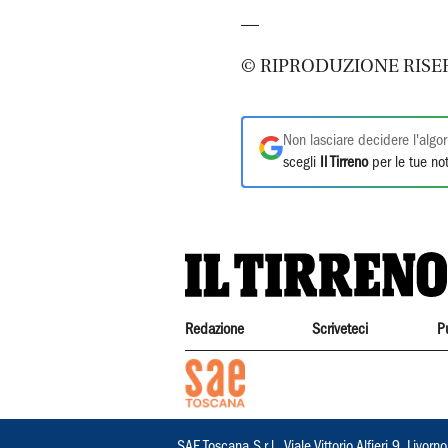
—
© RIPRODUZIONE RISER
Non lasciare decidere l'algor
scegli
Il Tirreno
per le tue not
Redazione
Scriveteci
P
SAE Toscana S.r.l., Viale Vittorio Alfieri 9, Li