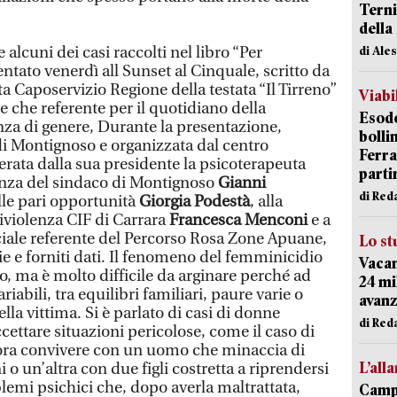
Terni
della
lcuni dei casi raccolti nel libro “Per
di Ale
tato venerdì all Sunset al Cinquale, scritto da
ta Caposervizio Regione della testata “Il Tirreno”
Viabi
tre che referente per il quotidiano della
Esodo
za di genere, Durante la presentazione,
bolli
i Montignoso e organizzata dal centro
Ferr
rata dalla sua presidente la psicoterapeuta
parti
senza del sindaco di Montignoso
Gianni
di Red
alle pari opportunità
Giorgia Podestà
, alla
iviolenza CIF di Carrara
Francesca Menconi
e a
ociale referente del Percorso Rosa Zone Apuane,
Lo st
ie e forniti dati. Il fenomeno del femminicidio
Vacan
to, ma è molto difficile da arginare perché ad
24 mi
abili, tra equilibri familiari, paure varie o
avanz
la vittima. Si è parlato di casi di donne
di Red
ccettare situazioni pericolose, come il caso di
cora convivere con un uomo che minaccia di
L’all
 o un’altra con due figli costretta a riprendersi
lemi psichici che, dopo averla maltrattata,
Campi