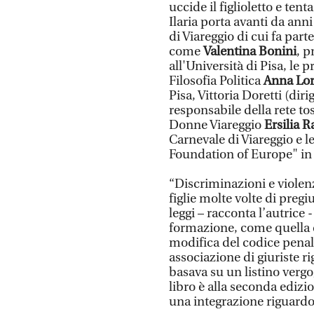
uccide il figlioletto e tent
Ilaria porta avanti da ann
di Viareggio di cui fa part
come
Valentina Bonini
, p
all'Università di Pisa, le 
Filosofia Politica
Anna Lo
Pisa, Vittoria Doretti (di
responsabile della rete to
Donne Viareggio
Ersilia Ra
Carnevale di Viareggio e 
Foundation of Europe" in
“Discriminazioni e viole
figlie molte volte di preg
leggi – racconta l’autrice 
formazione, come quella 
modifica del codice penale
associazione di giuriste r
basava su un listino verg
libro è alla seconda edizio
una integrazione riguardo