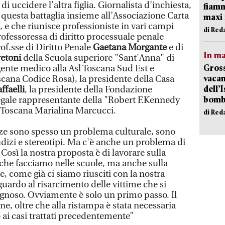
a di uccidere l’altra figlia. Giornalista d’inchiesta,
fiamm
i questa battaglia insieme all’Associazione Carta
maxi 
e, e che riunisce professioniste in vari campi
di Red
rofessoressa di diritto processuale penale
prof.sse di Diritto Penale
Gaetana Morgante
e di
In ma
retoni
della Scuola superiore "Sant'Anna" di
Gross
rigente medico alla Asl Toscana Sud Est e
vacan
scana Codice Rosa), la presidente della Casa
dell’
ffaelli
, la presidente della Fondazione
bom
legale rappresentante della "Robert F.Kennedy
 Toscana Marialina Marcucci.
di Red
nze sono spesso un problema culturale, sono
iudizi e stereotipi. Ma c'è anche un problema di
- Così la nostra proposta è di lavorare sulla
che facciamo nelle scuole, ma anche sulla
, come già ci siamo riusciti con la nostra
iguardo al risarcimento delle vittime che si
ognoso. Ovviamente è solo un primo passo. Il
ne, oltre che alla ristampa è stata necessaria
 ai casi trattati precedentemente”