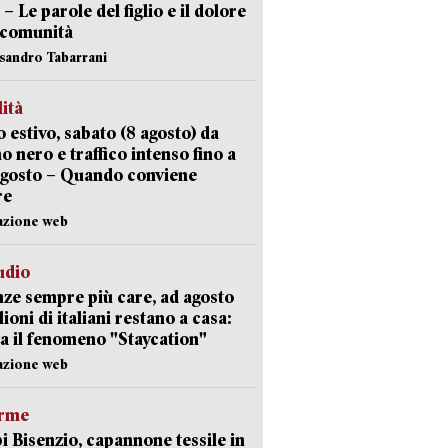
 – Le parole del figlio e il dolore
 comunità
ssandro Tabarrani
lità
 estivo, sabato (8 agosto) da
no nero e traffico intenso fino a
agosto – Quando conviene
re
azione web
udio
ze sempre più care, ad agosto
lioni di italiani restano a casa:
a il fenomeno "Staycation"
azione web
arme
 Bisenzio, capannone tessile in