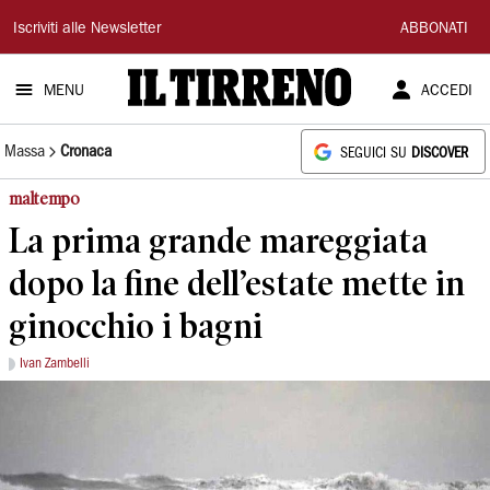
Il
Iscriviti alle Newsletter
ABBONATI
Tirreno
MENU
ACCEDI
Massa
Cronaca
SEGUICI SU
DISCOVER
maltempo
La prima grande mareggiata
dopo la fine dell’estate mette in
ginocchio i bagni
Ivan Zambelli