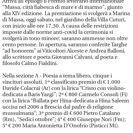
Arriva all’epilogo il Premio letterario internazionale
“Massa, città fiabesca di mare e di marmo", giunto
alla XIV edizione. La premiazione si svolgerà a Marina
di Massa, oggi sabato, nel giardino della Villa Cuturi,
con inizio alle ore 17,30. A causa delle restrizioni
imposte dalle norme anti-covid la cerimonia si
svolgerà in tono minore; saranno ammesse non oltre
cento persone. In apertura, saranno conferite Targhe
“ad honorem” ai Viticoltori Alceste e Andrea Balloni,
allo scrittore e poeta Giovanni Calvani, al poeta e
filosofo Calmo Fialdini.
Nella sezione A - Poesia a tema libero, cinque i
vincitori assoluti. 1º classificato premio di € 1.000
Davide Colacrai (Ar) con la lirica “Cristo con violino-
dedicata a Baris Yazgi”; 2º € 800 Carmelo Consoli (Fi)
con la lirica “Ballata per Hina-dedicata a Hina Saleem
uccisa nel 2006 a Brescia dal padre di religione
mussulmana”; 3º premio di € 600 Pietro Catalano
(Rm), “Sedici ottobre”; 4° € 400 Giuseppe Nori (Fm);
5° € 200 Maria Antonietta D’Onofrio (Pisticci Mt).