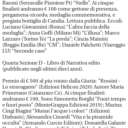
Baroni (Serravalle Pistoiese Pt) “Stelle”. Ai cinque
finalisti andranno € 100 come gettone di presenza,
pergamena-ricordo, medaglia commemorativa, e
pregiata bottiglia di Candia. Lettura pubblica. Eccoli:
Luciano Giovannini (Roma) “L’altra faccia della
medaglia”; Anna Goffi (Milano Mi) “L’illusa”; Marco
Lazzaro (Torino To) “La preda”; Cinzia Mainini
(Reggio Emilia (Re) “CM”; Daniele Palchetti (Viareggio
LU) “Seconde case”
Quarta Sezione D - Libro di Narrativa edito
(pubblicato negli ultimi dieci anni).
Premio di € 500 al piu votato dalla Giuria: ”Rossini -
Lo stravagante” (Edizioni Helicon 2020) Autore Maria
Primerano (Catanzaro Cz). Ai cinque finalisti
andranno € 100. Sono Simonetta Borghi “Fuori tempo
e fuori posto” (MonteGrappa Edizioni 2019); Marina
Cingi Biagini “Mutan l’acque i colori “ (Edizioni
Diabasis); Alessandra Cinardi “Vita e la piramide
occulta” (Armando Curcio Editore); Donatella Galante